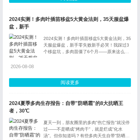
2024实测！多肉叶插苗移盆5大黄金法则，35天服盆爆
盆，新手
2024实测！多肉叶插苗移盆5大黄金法则，35
天服盆爆盆，新手零失败新手必哭！我踩过3
个移盆坑，多肉苗僵了6个月——原来这么移
35天就疯长！不管你是学生党（宿舍养多
肉）、职场新人（办公室小盆栽）、宝妈（阳
2026-08-08
台养花打发时间），只要没养过多肉叶插苗，
这篇实战攻略都能让你少走弯路～我就是宝妈
阅读更多
一枚，之
2024夏季多肉生存报告：自带"防晒霜"的8大抗晒王
者，30℃
夏天一到，朋友圈里的多肉"伤亡报告"就没停
过——不是晒成"烤肉干"，就是烂成"化水
汤"。但你知道吗？有些多肉天生自带"防晒装