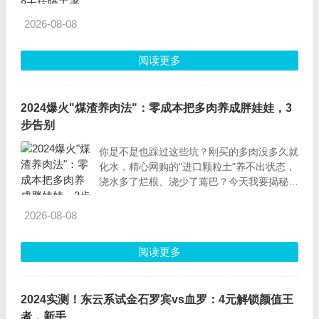
备"，别说35℃高温，就算把它们丢在正午太
阳下暴晒，照样能活得美滋滋！今天就带大家
2026-08-08
认识这些"抗晒特种兵"，再附赠一份"新手零
失败度夏指南"，让你的
阅读更多
2024爆火"煤渣养肉法"：零成本把多肉养成胖娃娃，3
步告别
你是不是也踩过这些坑？刚买的多肉没多久就
化水，精心网购的"进口颗粒土"养不出状态，
浇水多了烂根、浇少了蔫巴？今天我要揭秘一
个老一辈都在用的养肉偏方——煤渣养多肉，
成本不到5块钱，成活率却比买的营养土还高
2026-08-08
30
阅读更多
2024实测！东云系试金石罗宾vs血罗：4元解锁颜值王
者，新手