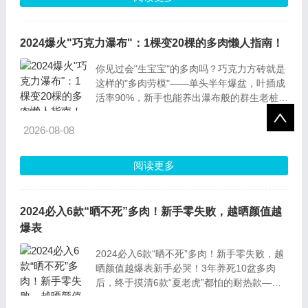
2024爆火"巧克力瀑布"：1棵变20棵的多肉懒人指南！
你见过会"生宝宝"的多肉吗？巧克力方砖就是
这样的"多肉劳模"——单头半年爆盆，叶插成
活率90%，新手也能养出瀑布般的群生老桩。
这颗披着巧克力外衣的景天科小可爱，用"皮
实好养"和"颜值在线"征服了无数阳台党，
2026-08-08
2024年更是靠着"低成本爆盆"成为多肉圈顶
流。
阅读更多
2024必入6款“晒不死”多肉！新手零失败，越晒颜值越
爆表
2024必入6款“晒不死”多肉！新手零失败，越
晒颜值越爆表新手必哭！3年养死10盆多肉
后，终于摸清6款“夏老虎”都怕的耐热款——
春末入手正当时，夏天暴晒也精神，颜值还能