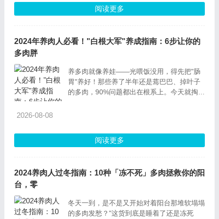
的新手花友、办公室养肉党、
阅读更多
2024年养肉人必看！"白根大军"养成指南：6步让你的
多肉胖
养多肉就像养娃——光喂饭没用，得先把"肠
胃"养好！那些养了半年还是蔫巴巴、掉叶子
的多肉，90%问题都出在根系上。今天就掏心
窝子分享6个养根秘诀，都是我踩过无数坑总
结的血泪经验，新手看完直接少走3年弯路！
2026-08-08
一、通风：多肉根系的"新鲜空气站"你知
阅读更多
2024养肉人过冬指南：10种「冻不死」多肉拯救你的阳
台，零
冬天一到，是不是又开始对着阳台那堆软塌塌
的多肉发愁？"这货到底是睡着了还是冻死