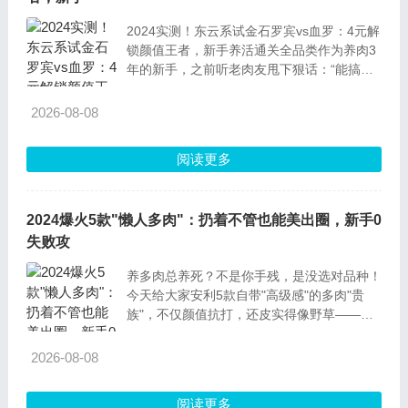
2024实测！东云系试金石罗宾vs血罗：4元解
锁颜值王者，新手养活通关全品类作为养肉3
年的新手，之前听老肉友甩下狠话：“能搞定
罗宾和血罗，东云系就没你拿不下的品
种！”抱着“挑战自我”的心态，我各入了5棵小
2026-08-08
苗，现在养满1年，总算摸透了这俩“娇气美
人”的脾气——不仅没养挂还养出了状态
阅读更多
2024爆火5款"懒人多肉"：扔着不管也能美出圈，新手0
失败攻
养多肉总养死？不是你手残，是没选对品种！
今天给大家安利5款自带"高级感"的多肉"贵
族"，不仅颜值抗打，还皮实得像野草——半
个月不浇水活得比谁都精神，简直是为手残党
量身定做！看完这篇，保证你家窗台秒变ins
2026-08-08
风植物园，邻居见了都得追着要链接！一、白
皮月界：裹着"羊皮袄"的沙漠贵族
阅读更多