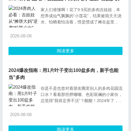
家人们谁懂啊！花了9.9买的多肉吉娃娃，本
想养成仙气飘飘的“小莲花”，结果被我天天浇
水、怕晒着怕冻着，愣是惯成了摊在盆里
的“大菜饼”——叶片又绿又薄，像被人踩扁的
荷叶，看着就来气！直到我心一横把它扔阳
2026-08-08
台“自生自灭”一个月，嘿！居然逆袭成粉嫩嫩
的“小包子”，
阅读更多
2024爆改指南：用1片叶子变出100盆多肉，新手也能
当"多肉
你是不是也曾对着朋友圈里别人的多肉花园流
口水？看着那些胖嘟嘟、色彩斑斓的小家伙，
总觉得"我肯定养不活"？醒醒！2024年了，繁
殖多肉早就不是什么玄学——掌握这4招，就
算是手残党也能让1盆多肉变成1个军团。更
2026-08-08
爽的是：全过程几乎不花一分钱，用的都是家
里现成的东西！1.茎插繁殖：给多
阅读更多