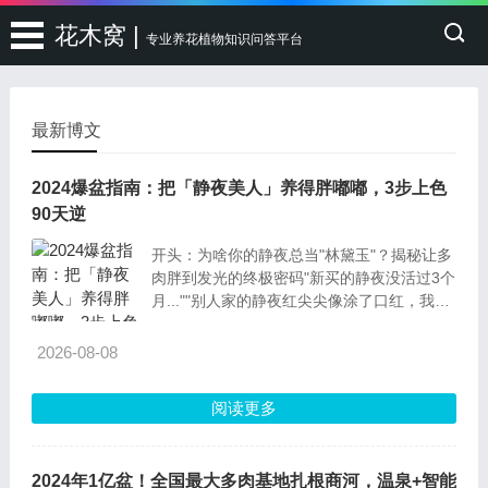
花木窝 |
专业养花植物知识问答平台
最新博文
2024爆盆指南：把「静夜美人」养得胖嘟嘟，3步上色
90天逆
开头：为啥你的静夜总当"林黛玉"？揭秘让多
肉胖到发光的终极密码"新买的静夜没活过3个
月...""别人家的静夜红尖尖像涂了口红，我家
的绿得像青菜..."别急！今天这篇「静夜生存
手册」，手把手教你把这个"多肉
2026-08-08
阅读更多
2024年1亿盆！全国最大多肉基地扎根商河，温泉+智能