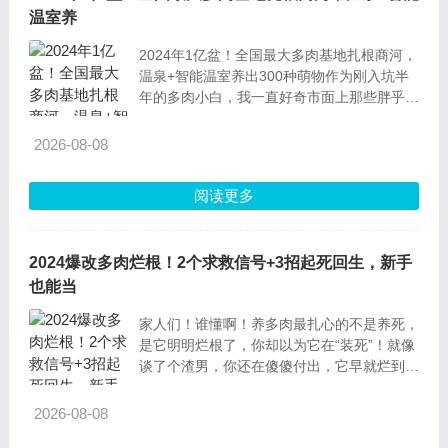
温室养
2024年1亿盆！全国最大多肉基地扎根商河，
温泉+智能温室养出300种萌物作为刚入坑半
年的多肉小白，我一直好奇市面上那些胖乎
乎、颜值爆表的多肉都来自哪儿？直到上周实
地打卡济南商河县的多肉基地，才发现原来全
2026-08-08
国规模最大的“多
阅读更多
2024爆改多肉烂根！2个求救信号+3招起死回生，新手
也能当
家人们！谁懂啊！养多肉最扎心的不是养死，
是它明明烂根了，你却以为它在“装死”！就像
谈了个渣男，你还在傻傻付出，它早就烂到骨
子里了！今天我就给你们扒开多肉的“小心
思”，2个烂根信号一出现，立马抢救还能活！
2026-08-08
一、多肉喊救命！这2个“求救暗号”别装瞎！