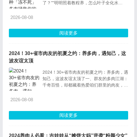
了？""明明照着教程养，怎么叶子全化水
了？"别慌！今天就给你扒开10种「抗冻战
神」级别的多肉，零下三五度照样活得风生水
2026-08-08
起，新手小白也能轻松拿捏！开篇灵魂拷问：
为啥你的多肉一
阅读更多
2024！30+省市肉友的初夏之约：养多肉，遇知己，这
波友谊太顶
2024！30+省市肉友的初夏之约：养多肉，遇
知己，这波友谊太顶了一、群友的多肉江湖：
千奇百怪，却都藏着热爱咱们群里的肉友，简
直卧虎藏龙！不同年龄、不同职业、不同地域
的人，养肉风格也千差万别，但那份热爱却一
2026-08-08
模一样。1.多肉界的“实力派”：高手在民间广
东清远的杜大哥更厉害，每盆多肉都
阅读更多
2024养肉人必看：吉娃娃从“摊饼大妈”逆袭“粉颜少女”