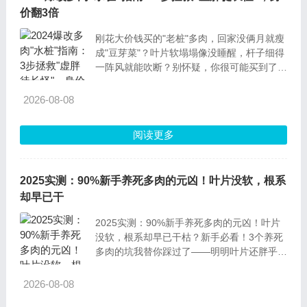
价翻3倍
刚花大价钱买的"老桩"多肉，回家没俩月就瘦
成"豆芽菜"？叶片软塌塌像没睡醒，杆子细得
一阵风就能吹断？别怀疑，你很可能买到了商
家用"激素催生"的多肉水桩！这些看起来"高
大上"的假老桩，其实是花棚里用大水大肥催
2026-08-08
出来的"速成鸡"，就像天天熬夜飙奶茶的虚胖
青年，空有个子却弱不
阅读更多
2025实测：90%新手养死多肉的元凶！叶片没软，根系
却早已干
2025实测：90%新手养死多肉的元凶！叶片
没软，根系却早已干枯？新手必看！3个养死
多肉的坑我替你踩过了——明明叶片还胖乎
乎，挖出来根却全干了？这事儿我去年养死5
盆多肉后才彻底摸清门道，今天把干货扒透，
2026-08-08
新手直接抄作业！适用人群：刚入坑1-6个月