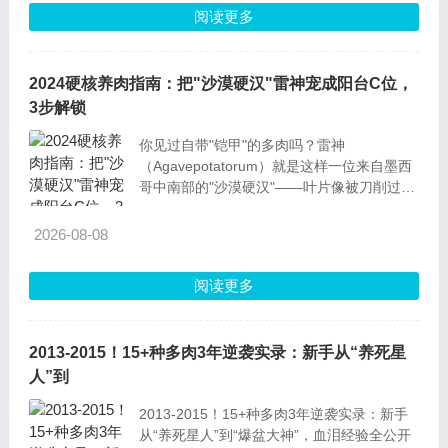
1.树干长“胡须”？不是卖萌是呼救！你
阅读更多
2024硬核养肉指南：把"沙漠硬汉"雷神宠成阳台C位，
3步解锁
你见过自带"铠甲"的多肉吗？雷神
（Agavepotatorum）就是这样一位来自墨西
哥中南部的"沙漠硬汉"——叶片像被刀削过的
碧玉，边缘镶嵌着锯齿状尖刺，顶端还顶着枚
锋利的"霸王枪"。别看它长得霸气侧漏，其
2026-08-08
阅读更多
2013-2015！15+种多肉3年逆袭实录：新手从“养死星
人”到
2013-2015！15+种多肉3年逆袭实录：新手
从“养死星人”到“爆盆大神”，血泪经验全公开