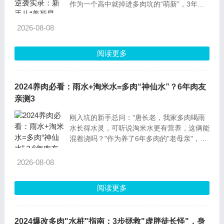
作为一个高中就掉进多肉坑的“萌新”，3年养
了20多种肉肉，从折坏杆子的“病号”到爆盆
的“颜值担当”，每颗多肉的逆袭都藏着实打实
2026-08-08
的养
阅读更多
2024养肉必看：雨水+淘米水=多肉“神仙水”？6年肉友
亲测3
刚入坑的新手总问："唐长老，我家多肉喝雨
水长得水灵，可听说淘米水更有营养，这俩能
混着浇吗？"作为养了6年多肉的"老母亲"，我
得掏心窝子说：这俩确实是多肉界的"天然补
品"，但直接混着浇等于给肉肉喂"变质奶
2026-08-08
茶"！今天就把雨水和淘米水的正确打开方
阅读更多
2024爆改多肉"水桩"指南：3步拯救"虚胖徒长怪"，身