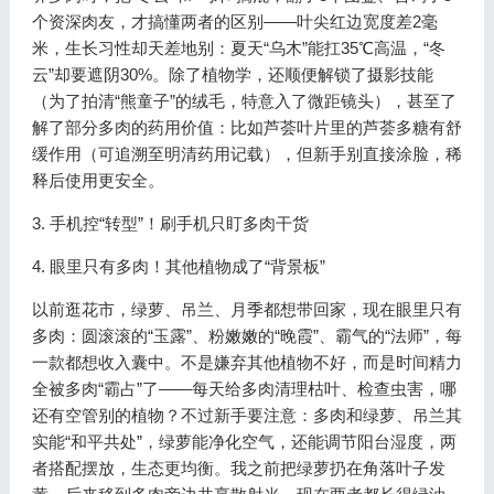
个资深肉友，才搞懂两者的区别——叶尖红边宽度差2毫
米，生长习性却天差地别：夏天“乌木”能扛35℃高温，“冬
云”却要遮阴30%。除了植物学，还顺便解锁了摄影技能
（为了拍清“熊童子”的绒毛，特意入了微距镜头），甚至了
解了部分多肉的药用价值：比如芦荟叶片里的芦荟多糖有舒
缓作用（可追溯至明清药用记载），但新手别直接涂脸，稀
释后使用更安全。
3. 手机控“转型”！刷手机只盯多肉干货
4. 眼里只有多肉！其他植物成了“背景板”
以前逛花市，绿萝、吊兰、月季都想带回家，现在眼里只有
多肉：圆滚滚的“玉露”、粉嫩嫩的“晚霞”、霸气的“法师”，每
一款都想收入囊中。不是嫌弃其他植物不好，而是时间精力
全被多肉“霸占”了——每天给多肉清理枯叶、检查虫害，哪
还有空管别的植物？不过新手要注意：多肉和绿萝、吊兰其
实能“和平共处”，绿萝能净化空气，还能调节阳台湿度，两
者搭配摆放，生态更均衡。我之前把绿萝扔在角落叶子发