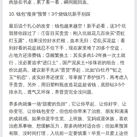
肉放在书桌，累了看一看，瞬间能回血。
10. 钱包“瘦身”预警！3个烧钱坑新手别踩
最后说个扎心的改变：钱包越来越空！新手必看，这3个坑
我替你踩过了：①盲目买贵货：刚入坑就花几百块买“霓虹
灯玉露”，结果没控好水烂根，血本无归；②乱买花盆：看
到好看的花盆就忍不住下手，现在家里堆了20多个空盆，
占地方还浪费钱；③频繁换土：其实多肉1-2年换一次土就
行，没必要追求“进口土”，国产泥炭土+珍珠岩的组合，性
价比超高。建议新手先从“普货”养起，比如“白牡丹”“虹之
玉”“初恋”，皮实好养还便宜，等掌握了养护技巧，再考虑入
手贵货。另外，用旧塑料瓶改造花盆超省钱，底部钻3-5个
排水孔，透气又环保，养普货完全没问题。
养多肉就像一场“甜蜜的负担”，它让你早起、让你好学、让
你变宅、让你钱包变空，但也给你带来了治愈、朋友和满满
的成就感。如果你是学生党、上班族、宝妈或退休族，喜欢
治愈系事物、想缓解压力，那多肉绝对适合你；但如果预算
有限、没时间打理，入坑前一定要慎重！毕竟一旦爱上这些