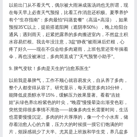
以前出门从不看天气，偶尔被大雨淋成落汤鸡也无所谓，现
在每天早上必查天气预报，比看工作消息还积极。夏季养护
有个“生存指南”：多肉最怕“闷蒸套餐”（高温+高湿），如果
预报35℃以上，提前搭遮阳网（遮阴率50%），晚上给阳台
通风；遇到雨天，赶紧把露养的多肉搬进室内，不然盆土积
水容易烂根。我去年没注意，3盆“静夜”被雨淋后烂根，心
疼了好久——现在不仅会给多肉避雨，上班包里还常年揣着
伞，再也没被淋过，多肉简直成了“天气预警小助手”。
9. 脾气变软！多肉是天生的“治愈系医生”
以前我是暴脾气，工作不顺心就容易发火，自从养了多肉，
整个人都变得从容了。研究显示，每天观赏多肉10分钟，
能降低皮质醇水平15%，缓解压力效果显著。看着“吉娃
娃”从绿色养出粉紫色的叶尖，“晚霞”慢慢晕染出渐变色彩，
突然觉得很多事情不用急——就像多肉生长需要时间，生活
也需要慢慢沉淀。多肉的叶片厚厚的，像一个个小水库，储
存着治愈人心的力量，压力大的时候摸一摸它们饱满的叶
片，烦躁感就少了大半。尤其是上班族和学生党，养几盆多