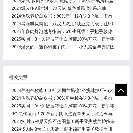
养护关键，新手也能养出“油润
2024爆火"多肉界小矮人"魔南景天：90天养成拇指盆
栽的3大秘诀
2024爆改多肉计划：30天从"菜色难民"到"果冻仙
仙"的逆袭指南！
2024佛珠养护白皮书：90%新手栽在这3个坑！多肉
界绿珍珠全年养殖全攻略
2024暴雨季救肉记：武汉大叔用1块亚克力板，让50
盆多肉淋着"空调风"渡劫
2024年多肉灯泡越冬指南：5℃生死线！手把手教你
把"富士山"养得晶莹剔透
2025实测！3个关键技巧让白凤菊100%开花，新手零
失败养护指南
2024爆火的「迷你树桩多肉」——小人祭全年养护图
鉴，新手也能养出糖果色老桩
相关文章
2024养兜全攻略！10年大棚主揭秘4个挑球技巧+5大
养护关键，新手也能养出“油润
2024佛珠养护白皮书：90%新手栽在这3个坑！多肉
界绿珍珠全年养殖全攻略
2025实测！3个关键技巧让白凤菊100%开花，新手零
失败养护指南
6个硬核理由！2025新手闭眼选青星美人，虹之玉再
萌也不踩坑
2024实测17种景天拟石莲图鉴！新手零失败养护指南
+品种区分秘籍
2024多肉圈3大核心黑话！缀化锦群生养护数据手册