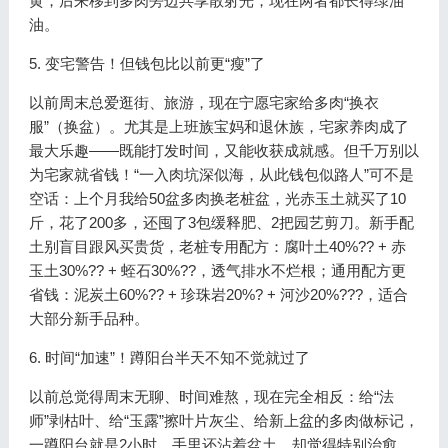
黄，后来移到多肉旁边共享散射光，现在两者都长得绿油
油。
5. 变宅警告！但钱包比以前更“瘦”了
以前周末总爱逛街、旅游，现在宁愿宅家给多肉“换衣
服”（换盆）。尤其是上班族宝妈和退休族，宅家养肉成了
最大乐趣——既能打发时间，又能收获成就感。但千万别以
为宅家就省钱！“一入肉坑深似海，从此钱包似路人”可不是
空话：上个月我给50盆多肉换老桩盆，光赤玉土就买了10
斤，花了200多，还囤了3包缓释肥、2把园艺剪刀。新手配
土别盲目跟风买贵货，老桩专用配方：腐叶土40%?? + 赤
玉土30%?? + 蛭石30%??，透气排水不烂根；通用配方更
省钱：泥炭土60%?? + 珍珠岩20%? + 河沙20%???，适合
大部分新手品种。
6. 时间“加速”！蹲阳台半天不知不觉就过了
以前总觉得周末无聊、时间难熬，现在完全相反：给“法
师”剥枯叶、给“玉露”擦叶片灰尘、给新上盆的多肉做标记，
一蹲阳台就是2小时，手里还沾着盆土，却觉得特别治愈。