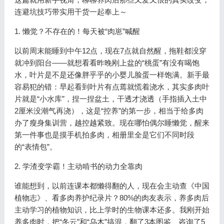
连避坑技巧带实用干货一起奉上～
1. 懒觉？不存在的！每天被“肉崽”喊醒
以前周末能睡到中午12点，现在7点就自然醒，拖鞋都没穿
就冲到阳台——就想看看昨晚刚上盆的“桃蛋”有没有喝饱
水，叶片是不是还像胖乎乎的小婴儿脸蛋一样饱满。新手最
容易犯的错：早起看到叶片有点蔫就慌着浇水，其实多肉叶
片就是“小水库”，捏一捏盆土，干透才浇透（手指插入土中
2厘米没潮气再浇），这是“控养”的第一步，相当于给多肉
办了瘦身集训营，越控越紧致。现在哪怕偶尔睡懒觉，醒来
第一件事也是摸手机拍多肉，相册里全是它们不同时段
的“表情包”。
2. 学渣变学霸！主动啃书的动力全靠肉
谁能想到，以前连课本都懒得翻的人，现在会主动查《中国
植物志》、看多肉养护纪录片？80%的肉友表示，养多肉后
主动学习的植物知识，比上学时的生物课本还多。我刚开始
养多肉时，把“冬云”和“乌木”搞混，翻了3本图鉴、咨询了5