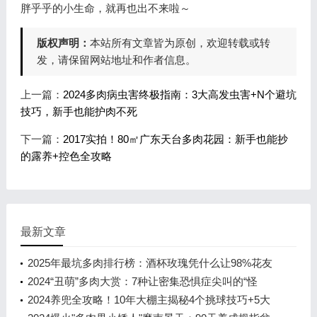
胖乎乎的小生命，就再也出不来啦～
版权声明：
本站所有文章皆为原创，欢迎转载或转
发，请保留网站地址和作者信息。
上一篇：
2024多肉病虫害终极指南：3大高发虫害+N个避坑
技巧，新手也能护肉不死
下一篇：
2017实拍！80㎡广东天台多肉花园：新手也能抄
的露养+控色全攻略
最新文章
2025年最坑多肉排行榜：酒杯玫瑰凭什么让98%花友
想砸盆？
2024“丑萌”多肉大赏：7种让密集恐惧症尖叫的“怪
咖”，养对了比鲜花还惊艳！
2024养兜全攻略！10年大棚主揭秘4个挑球技巧+5大