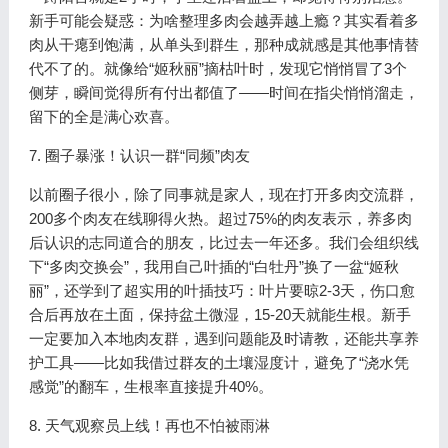
新手可能会疑惑：为啥整理多肉会越弄越上瘾？其实看着多
肉从干瘪到饱满，从单头到群生，那种成就感是其他事情替
代不了的。就像给“姬秋丽”摘枯叶时，发现它悄悄冒了3个
侧芽，瞬间觉得所有付出都值了——时间在指尖悄悄溜走，
留下的全是满心欢喜。
7. 圈子暴涨！认识一群“同频”肉友
以前圈子很小，除了同事就是家人，现在打开多肉交流群，
200多个肉友在线聊得火热。超过75%的肉友表示，养多肉
后认识的志同道合的朋友，比过去一年还多。我们会组织线
下“多肉交换会”，我用自己叶插的“白牡丹”换了一盆“姬秋
丽”，还学到了超实用的叶插技巧：叶片要晾2-3天，伤口愈
合后再放在土面，保持盆土微湿，15-20天就能生根。新手
一定要加入本地肉友群，遇到问题能及时请教，还能共享养
护工具——比如我借过群友的土壤湿度计，避免了“浇水凭
感觉”的翻车，生根率直接提升40%。
8. 天气观察员上线！再也不怕被雨淋