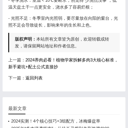
- 冬季浇水：室温＜10℃要断水，别觉得“少浇点没事”，低
温天盆土干一点更安全，浇水多了容易烂根；
- 光照不足：冬季室内光照弱，要尽量放在向阳的窗台，光
照不足会导致徒长，影响来年的生长和上色。
版权声明：
本站所有文章皆为原创，欢迎转载或转
发，请保留网站地址和作者信息。
上一篇：
2024养肉必看！植物学家拆解多肉3大核心标准，
新手避坑+配土公式直接抄
下一篇：
返回列表
最新文章
2024实测！4个核心技巧+3组配方，冰梅爆盆率