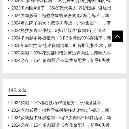
98%，红粉渐变还带冰淇淋香
2025年“多肉逆袭指南”：从徒长丑货到色彩炸弹的90
天蜕变计划
2023多肉圈A爆了！36款"景天美人"养护图鉴+避坑指
南，新手也能养出彩虹色
2024养肉必看！植物学家拆解多肉3大核心标准，新
手避坑+配土公式直接抄
2024爆改院子实录：把多肉养成「户外集团军」，普
通阳台党看完哭了！
2024拯救多肉大作战：3步让"毁容"多肉1个月逆袭
成"小鲜肉"
2024多肉越冬终极指南：3多3少养出90%存活率，新
手也能保状态不褪色！
2025年6款"抗造"莲座多肉清单：叶片胖到掐出水，新
手也能养出糖心状态
2023实测！90%花友都用错的河沙养肉法，颗粒大小
决定多肉生死线！
2024必存！15个多肉黑话+3套救命配方，新手0失败
养肉指南
相关文章
2024实测！4个核心技巧+3组配方，冰梅爆盆率
98%，红粉渐变还带冰淇淋香
2024养肉必看！植物学家拆解多肉3大核心标准，新
手避坑+配土公式直接抄
2024多肉越冬终极指南：3多3少养出90%存活率，新
手也能保状态不褪色！
2024必存！15个多肉黑话+3套救命配方，新手0失败