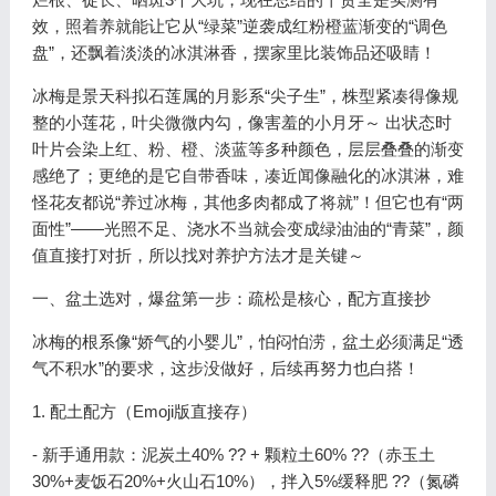
效，照着养就能让它从“绿菜”逆袭成红粉橙蓝渐变的“调色
盘”，还飘着淡淡的冰淇淋香，摆家里比装饰品还吸睛！
冰梅是景天科拟石莲属的月影系“尖子生”，株型紧凑得像规
整的小莲花，叶尖微微内勾，像害羞的小月牙～ 出状态时
叶片会染上红、粉、橙、淡蓝等多种颜色，层层叠叠的渐变
感绝了；更绝的是它自带香味，凑近闻像融化的冰淇淋，难
怪花友都说“养过冰梅，其他多肉都成了将就”！但它也有“两
面性”——光照不足、浇水不当就会变成绿油油的“青菜”，颜
值直接打对折，所以找对养护方法才是关键～
一、盆土选对，爆盆第一步：疏松是核心，配方直接抄
冰梅的根系像“娇气的小婴儿”，怕闷怕涝，盆土必须满足“透
气不积水”的要求，这步没做好，后续再努力也白搭！
1. 配土配方（Emoji版直接存）
- 新手通用款：泥炭土40% ?? + 颗粒土60% ??（赤玉土
30%+麦饭石20%+火山石10%），拌入5%缓释肥 ??（氮磷