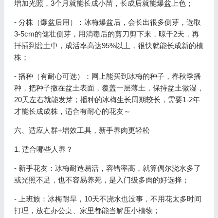
增加光照，3个月就能长成小苗，长成后就能爆盆上色；
- 分株（爆盆后用）：冰梅爆盆后，会长出很多侧芽，选取
3-5cm的健壮侧芽，用消毒后的剪刀剪下来，晾干2天，再
扦插到盆土中，成活率高达95%以上，很快就能长成新的植
株；
- 播种（有耐心可选）：网上能买到冰梅的种子，春秋季播
种，把种子撒在盆土表面，覆盖一层薄土，保持盆土微湿，
20天左右就能发芽；播种的冰梅生长周期较长，需要1-2年
才能长成成株，适合有耐心的花友～
六、适应人群+增效工具，新手养肉更轻松
1. 适合哪些人养？
- 新手花友：冰梅耐造易活，容错率高，就算偶尔浇水多了
或光照不足，也不容易养死，是入门级多肉的好选择；
- 上班族：冰梅耐旱，10天不浇水也没事，不用花太多时间
打理，放在办公桌、家里都能当解压小植物；