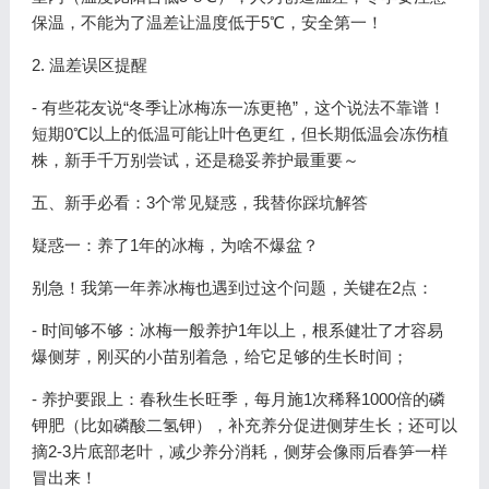
保温，不能为了温差让温度低于5℃，安全第一！
2. 温差误区提醒
- 有些花友说“冬季让冰梅冻一冻更艳”，这个说法不靠谱！
短期0℃以上的低温可能让叶色更红，但长期低温会冻伤植
株，新手千万别尝试，还是稳妥养护最重要～
五、新手必看：3个常见疑惑，我替你踩坑解答
疑惑一：养了1年的冰梅，为啥不爆盆？
别急！我第一年养冰梅也遇到过这个问题，关键在2点：
- 时间够不够：冰梅一般养护1年以上，根系健壮了才容易
爆侧芽，刚买的小苗别着急，给它足够的生长时间；
- 养护要跟上：春秋生长旺季，每月施1次稀释1000倍的磷
钾肥（比如磷酸二氢钾），补充养分促进侧芽生长；还可以
摘2-3片底部老叶，减少养分消耗，侧芽会像雨后春笋一样
冒出来！