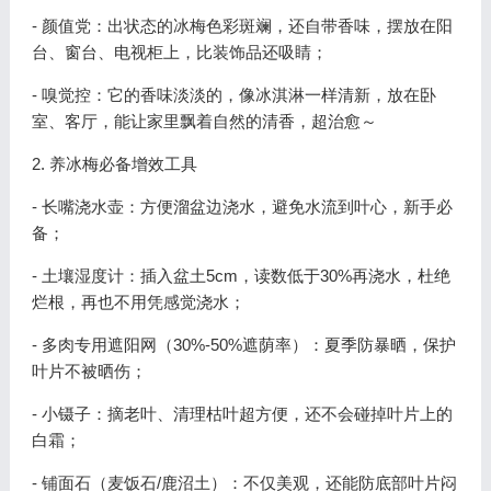
- 颜值党：出状态的冰梅色彩斑斓，还自带香味，摆放在阳
台、窗台、电视柜上，比装饰品还吸睛；
- 嗅觉控：它的香味淡淡的，像冰淇淋一样清新，放在卧
室、客厅，能让家里飘着自然的清香，超治愈～
2. 养冰梅必备增效工具
- 长嘴浇水壶：方便溜盆边浇水，避免水流到叶心，新手必
备；
- 土壤湿度计：插入盆土5cm，读数低于30%再浇水，杜绝
烂根，再也不用凭感觉浇水；
- 多肉专用遮阳网（30%-50%遮荫率）：夏季防暴晒，保护
叶片不被晒伤；
- 小镊子：摘老叶、清理枯叶超方便，还不会碰掉叶片上的
白霜；
- 铺面石（麦饭石/鹿沼土）：不仅美观，还能防底部叶片闷