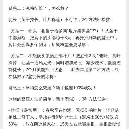
疑惑二：冰梅徒长了，怎么救？
徒长（茎干拉长、叶片稀疏）不可怕，2个方法轻松救：
- 方法一：砍头（相当于给多肉“瘦身集训营”??）！从茎干
中部剪断，把剪下的头部晾干3天，再扦插到新的盆土中，
剪口处会爆多个侧芽，后期株型会更紧凑；
- 方法二：不想砍头就摘底部叶片！把底部2-3片老叶、黄叶
摘掉，让茎干通风见光，同时增加光照、减少浇水，慢慢控
制徒长，2个月就能找回状态——我去年用第二种方法，成
功拯救了2盆徒长的冰梅～
疑惑三：冰梅怎么繁殖？新手也能100%成功！
冰梅的繁殖方法超简单，新手闭眼冲，3种方法任选：
- 叶插（最常用）：春秋季选饱满、无损伤的叶片，轻轻从
植株上掰下来，平放在微湿的盆土上（泥炭土50%+珍珠岩
50%），放在阴凉通风处，15天左右就能生根；生根后慢慢