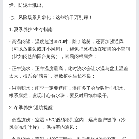
烂、防泥土溅出。
七、风险场景具象化：这些坑千万别踩！
1. 夏季养护“生存指南”
- 高温闷罐：温度超过35℃时，除了遮荫，还要加强通风
（可以放窗边或开小风扇），避免把冰梅放在密闭的小空间
（比如闷热的阳台角落），容易闷根腐烂；
- 正午浇水：正午温度最高，此时浇水会让水温与盆土温差
太大，根系会“感冒”，导致植株生长不良；
- 淋雨积水：雨季一定要遮雨，淋雨多了会导致叶心积水、
根系腐烂，发现叶心有水珠，要及时用纸巾吸干。
2. 冬季养护“避坑提醒”
- 低温冻伤：室温＜5℃必须移到室内，远离窗户缝隙（冷
风会冻伤叶片），保持室内通风；