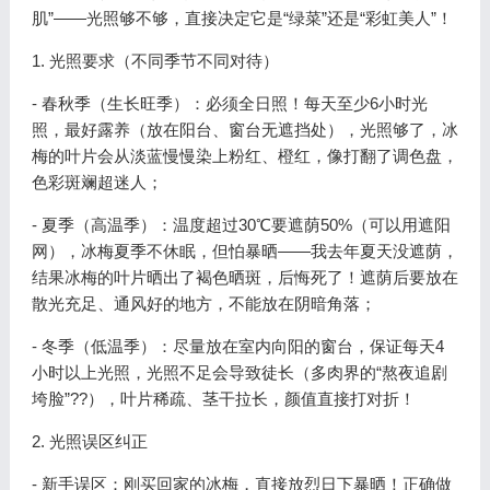
肌”——光照够不够，直接决定它是“绿菜”还是“彩虹美人”！
1. 光照要求（不同季节不同对待）
- 春秋季（生长旺季）：必须全日照！每天至少6小时光
照，最好露养（放在阳台、窗台无遮挡处），光照够了，冰
梅的叶片会从淡蓝慢慢染上粉红、橙红，像打翻了调色盘，
色彩斑斓超迷人；
- 夏季（高温季）：温度超过30℃要遮荫50%（可以用遮阳
网），冰梅夏季不休眠，但怕暴晒——我去年夏天没遮荫，
结果冰梅的叶片晒出了褐色晒斑，后悔死了！遮荫后要放在
散光充足、通风好的地方，不能放在阴暗角落；
- 冬季（低温季）：尽量放在室内向阳的窗台，保证每天4
小时以上光照，光照不足会导致徒长（多肉界的“熬夜追剧
垮脸”??），叶片稀疏、茎干拉长，颜值直接打对折！
2. 光照误区纠正
- 新手误区：刚买回家的冰梅，直接放烈日下暴晒！正确做