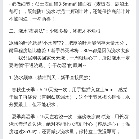
- 必做细节：盆土表面铺3-5mm的铺面石（麦饭石、鹿沼土
都可），既能防止浇水时泥土溅到叶片，还能保护底部叶片
不被闷烂，一举两得！
二、浇水“瘦身法”：少喝多餐，冰梅才不烂根
冰梅的叶片就是“小水库”??，肥厚的叶片能储存大量水分，
耐旱程度堪比骆驼！新手养死冰梅，80%都是因为浇水太多
——我邻居刚买回家天天浇，一周就烂心了，所以浇水一定
要遵循“干透浇透、宁干勿湿”的原则～
1. 浇水频率（精准到天，新手直接照抄）
- 春秋生长季：5-10天浇一次，用手指插入盆土5cm，感觉
干燥了再浇透（直到盆底漏水），这个季节冰梅长得快，水
分要跟上，但不能积水；
- 夏季高温季：15天左右浇一次，选傍晚凉爽时浇，用长嘴
浇水壶溜盆边浇，绝对不能让水流到叶心（容易烂心）；温
度超过35℃时，还要减少浇水量，保持盆土微湿即可；