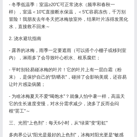
- 冬季低温季：室温≥20℃可正常浇水（频率和春秋一
样），室温＜10℃直接断水保温，＜5℃容易冻伤，千万别
冒险！我朋友去年冬天把冰梅放室外，结果叶片冻得发黑化
水，直接救不回来～
2. 浇水避坑指南
- 露养的冰梅，雨季一定要遮雨（可以搭个小棚子或移到室
内），淋雨多了会导致叶心积水、根系腐烂；
- 平时别轻易碰冰梅的叶片！它的叶片上有一层白霜（粉
末），是保护自己的“防晒衣”，碰掉了会影响美观，还容易
让叶片感染病菌；
- 为啥冰梅夏天不爱“喝饱水”？就像人怕中暑一样，高温天
它的生长速度变慢，对水分需求减少，浇多了反而会闷
根“罢工”～
三、光照“上色剂”：每天6小时，从“绿菜”变“彩虹”
多肉界公认“阳光是最好的上色剂”，冰梅对阳光更是“敏感