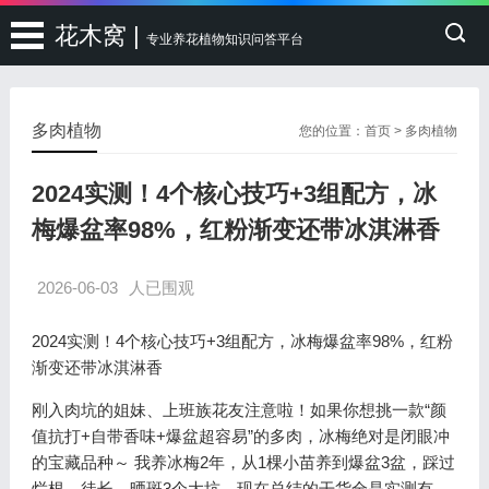
花木窝 |
专业养花植物知识问答平台
多肉植物
您的位置：
首页
>
多肉植物
2024实测！4个核心技巧+3组配方，冰
梅爆盆率98%，红粉渐变还带冰淇淋香
2026-06-03
人已围观
2024实测！4个核心技巧+3组配方，冰梅爆盆率98%，红粉
渐变还带冰淇淋香
刚入肉坑的姐妹、上班族花友注意啦！如果你想挑一款“颜
值抗打+自带香味+爆盆超容易”的多肉，冰梅绝对是闭眼冲
的宝藏品种～ 我养冰梅2年，从1棵小苗养到爆盆3盆，踩过
烂根、徒长、晒斑3个大坑，现在总结的干货全是实测有