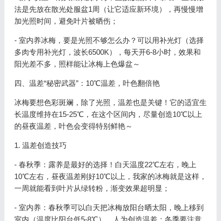
法是先放在散光处服盆1周（让它适应新环境），再慢慢增
加光照时间，避免叶片被晒伤；
- 室内养冰梅，要是光照不够怎么办？可以用补光灯（选择
多肉专用补光灯，波长6500K），每天开6-8小时，效果和
阳光差不多，照样能让冰梅上色爆盆～
四、温差“秘密武器”：10℃温差，叶色翻倍艳
冰梅要想色彩斑斓，除了光照，温差也是关键！它的适宜生
长温度维持在15-25℃，在这个区间内，尽量创造10℃以上
的昼夜温差，叶色会变得特别鲜艳～
1. 温差创造技巧
- 春秋季：露养是最好的选择！白天温度22℃左右，晚上
10℃左右，昼夜温差刚好10℃以上，我家的冰梅就是这样，
一周就能看到叶片从绿转粉，渐变效果超明显；
- 室内养：春秋季可以白天把冰梅放阳台晒太阳，晚上移到
室内（温度比阳台低5-8℃），人为创造温差；冬季要注意