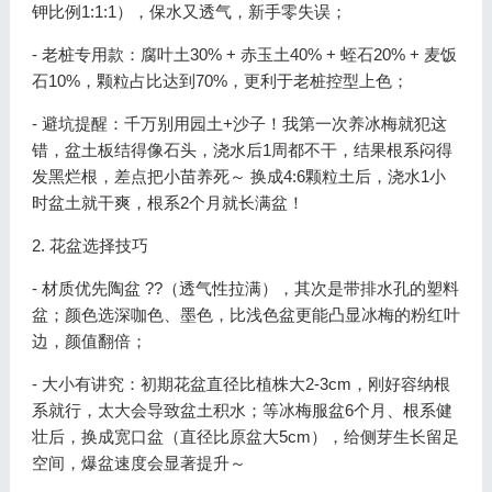
钾比例1:1:1），保水又透气，新手零失误；
- 老桩专用款：腐叶土30% + 赤玉土40% + 蛭石20% + 麦饭
石10%，颗粒占比达到70%，更利于老桩控型上色；
- 避坑提醒：千万别用园土+沙子！我第一次养冰梅就犯这
错，盆土板结得像石头，浇水后1周都不干，结果根系闷得
发黑烂根，差点把小苗养死～ 换成4:6颗粒土后，浇水1小
时盆土就干爽，根系2个月就长满盆！
2. 花盆选择技巧
- 材质优先陶盆 ??（透气性拉满），其次是带排水孔的塑料
盆；颜色选深咖色、墨色，比浅色盆更能凸显冰梅的粉红叶
边，颜值翻倍；
- 大小有讲究：初期花盆直径比植株大2-3cm，刚好容纳根
系就行，太大会导致盆土积水；等冰梅服盆6个月、根系健
壮后，换成宽口盆（直径比原盆大5cm），给侧芽生长留足
空间，爆盆速度会显著提升～