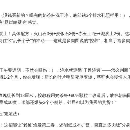
瓷盆（没钱买新的？喝完的奶茶杯洗干净，底部钻3个排水孔照样用！）
有"悬崖峭壁"的感觉。
炭土！具体配方：火山石3份+麦饭石3份+赤玉土2份+泥炭土2份。这
住它"乱长个子"的冲动——这就是多肉圈说的"控养"，相当于给多肉
正午要遮阴，不然会晒伤！），浇水就遵循"干透浇透"——怎么判断
概1-2个月，你会发现：新长的叶片明显变厚变短，茎秆也会慢慢木
瑰徒长到18厘米，按教程用奶茶杯+80%颗粒土改造后，放在朝南
垂成90度，顶部还爆头3个小侧芽，邻居都以为我买的贵货！"
五"繁殖法）
！这招能让"老桩"焕发第二春，还能低成本扩繁，简直是多肉版"分身