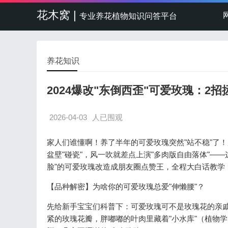
花木窝 |
专业养花植物知识问答平台
养花知识
2024爆改"东倒西歪"可爱玫瑰：
2026-04-03
人已围观
家人们谁懂啊！养了半年的可爱玫瑰突然"站不稳"了
盆壁"碰瓷"，风一吹就差点上演"多肉版自由落体"—
脸"的可爱玫瑰改造成朋友圈点赞王，全程大白话教学
【品种解密】为啥你的可爱玫瑰总爱"伸懒腰"？
先给新手宝宝们科普下：可爱玫瑰可不是玫瑰花的亲戚，
紧的玫瑰花瓣，胖嘟嘟的叶肉里藏着"小水库"（植物