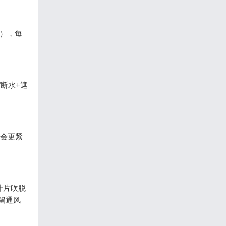
浇），每
断水+遮
片会更紧
叶片吹脱
留通风