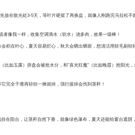
"，先放在散光处3-5天，等叶片硬挺了再换盆，就像人刚跑完马拉松不
用，或者像我一样，收集空调滴水（软水）浇多肉，效果一级棒！
水珠会积在叶心，夏天容易烂心，秋天会晒出晒斑，想清洁用软毛刷轻
户"（比如玉露）拼盘会被抢水分，和"喜光狂魔"（比如晚霞）抢阳光
，等它完全干瘪再轻轻一揪就掉，强行拔掉会伤到茎秆！
瑰挂在阳台，让茎秆自然下垂，就像绿色瀑布，夏天还能给窗台遮阴