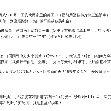
月或9-10月！工具就用家里的美工刀（提前用酒精棉片擦三遍消毒）
脆利落，别磨磨蹭蹭（伤口越平整越容易愈合）！
做法是：伤口抹上多菌灵粉末（家里没有就撒点草木灰），然后把"
至少晾5天，让伤口结一层"皮"（植物学叫愈伤组织）。
伤口周围冒出好多小侧芽（通常3-5个）。秘诀是：晾伤口期间完全
壤微潮（就像拧干的毛巾湿度），光照每天4小时即可，太晒会把小芽
移栽，直接从1盆变5盆，这不比买新的香？我去年砍头的可爱玫瑰底座
叶插），然后把茎秆插进"育苗土"（泥炭土+珍珠岩=1:1）里，深度
等看到叶片变硬挺，就是服盆成功啦！