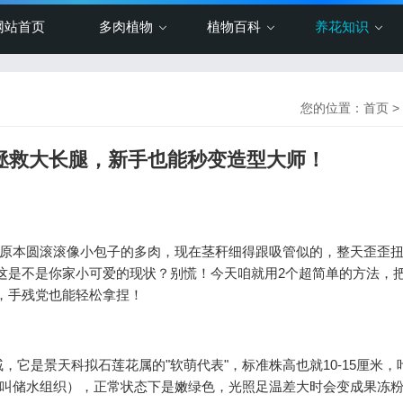
网站首页
多肉植物
植物百科
养花知识
您的位置：
首页
>
2招拯救大长腿，新手也能秒变造型大师！
！原本圆滚滚像小包子的多肉，现在茎秆细得跟吸管似的，整天歪歪
—这是不是你家小可爱的现状？别慌！今天咱就用2个超简单的方法，把
，手残党也能轻松拿捏！
它是景天科拟石莲花属的"软萌代表"，标准株高也就10-15厘米，
学叫储水组织），正常状态下是嫩绿色，光照足温差大时会变成果冻