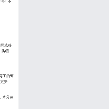
湿润但不
阳网或移
"防晒
蔫了的葡
眠更安
，水分蒸