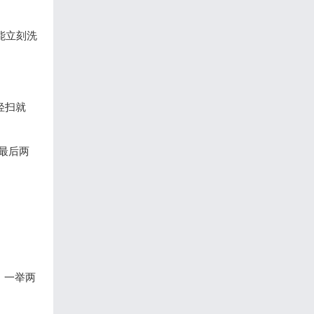
能立刻洗
轻扫就
，最后两
，一举两