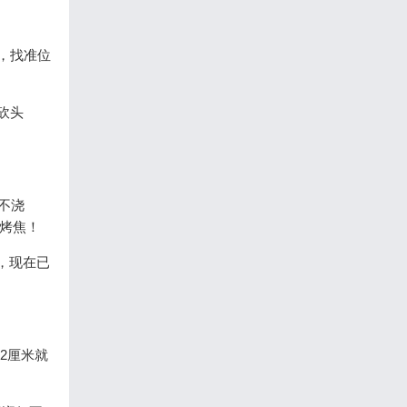
，找准位
砍头
不浇
烤焦！
，现在已
2厘米就