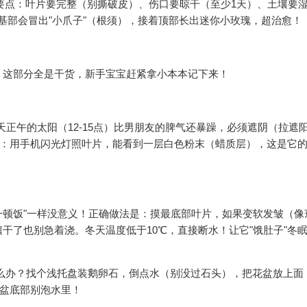
个要点：叶片要完整（别撕破皮）、伤口要晾干（至少1天）、土壤要
片基部会冒出"小爪子"（根须），接着顶部长出迷你小玫瑰，超治愈！
！这部分全是干货，新手宝宝赶紧拿小本本记下来！
夏天正午的太阳（12-15点）比男朋友的脾气还暴躁，必须遮阴（拉遮
门：用手机闪光灯照叶片，能看到一层白色粉末（蜡质层），这是它的
吃一顿饭"一样没意义！正确做法是：摸最底部叶片，如果变软发皱（像
干了也别急着浇。冬天温度低于10℃，直接断水！让它"饿肚子"冬
么办？找个浅托盘装鹅卵石，倒点水（别没过石头），把花盆放上面
花盆底部别泡水里！