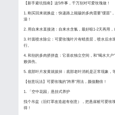
【新手避坑指南】这5件事，千万别对可爱玫瑰做！
1. 刚买回来就换盆：快递路上颠簸的多肉需要"缓苗
澡！
2. 用自来水直接浇：自来水含氯，最好晾1-2天再
3. 叶面喷水除尘：可爱玫瑰叶片有蜡质层，喷水后
行。
4. 和别的多肉挤拼盘：它喜欢独立空间，和"喝水大
败俱伤。
5. 底部叶片发黄就拔掉：底部老叶消耗是正常现象
【创意玩法】可爱玫瑰的"跨界"用法，颜值翻倍！
1. 「空中花园」悬挂式养护
找个吊盆（旧灯罩改造超有创意），把悬崖桩可爱玫
得！