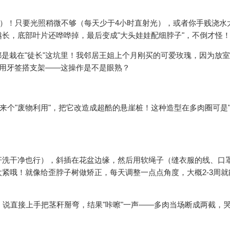
长）！只要光照稍微不够（每天少于4小时直射光），或者你手贱浇水
长，底部叶片还哗哗掉，最后变成"大头娃娃配细脖子"，不倒才怪
都是栽在"徒长"这坑里！我邻居王姐上个月刚买的可爱玫瑰，因为放
能用牙签搭支架——这操作是不是眼熟？
来个"废物利用"，把它改造成超酷的悬崖桩！这种造型在多肉圈可是"
杆洗干净也行），斜插在花盆边缘，然后用软绳子（缝衣服的线、口
紧哦！就像给歪脖子树做矫正，每天调整一点点角度，大概2-3周就
，说直接上手把茎秆掰弯，结果"咔嚓"一声——多肉当场断成两截，