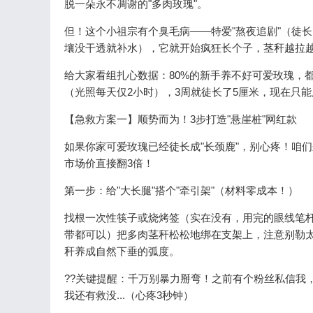
脱一朵永不凋谢的"多肉玫瑰"。
但！这个小祖宗有个臭毛病——特爱"熬夜追剧"（徒
壤没干透就补水），它就开始疯狂长个子，茎秆越拉越
给大家看组扎心数据：80%的新手养不好可爱玫瑰，
（光照每天仅2小时），3周就徒长了5厘米，现在只
【急救方案一】顺势而为！3步打造"悬崖桩"网红款
如果你家可爱玫瑰已经徒长成"长颈鹿"，别心疼！咱们
市场价直接翻3倍！
第一步：给"大长腿"搭个"牵引架"（材料零成本！）
找根一次性筷子或烧烤签（实在没有，用完的眼线笔
带都可以）把多肉茎秆松松地绑在支架上，注意别勒太
秆养成自然下垂的弧度。
??关键提醒：千万别暴力掰弯！之前有个粉丝私信我
我还有救没...（心疼3秒钟）