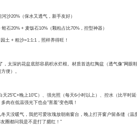
+ 粗河沙20%（保水又透气，新手友好）
 蛭石20% + 麦饭石10%（颗粒占比70%，控型神器）
 + 粗沙=1:1:1，照样养得旺！
够了，太深的花盆底部容易积水烂根。材质首选红陶盆（透气像"网眼鞋
超方便）。
白天25℃+晚上10℃）、强光照（每天6小时以上）、控水（比平时延长
多肉在低温强光下也会"害羞"变色哦！
这儿冬天没暖气，我把可爱玫瑰放朝南窗台，晚上打开窗户留条缝（温
朋友圈都问我是不是打了腮红！"