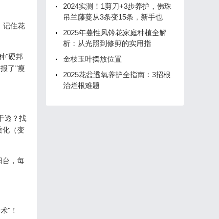
2024实测！1剪刀+3步养护，佛珠
吊兰藤蔓从3条变15条，新手也
，记住花
2025年蔓性风铃花家庭种植全解
析：从光照到修剪的实用指
种"硬邦
金枝玉叶摆放位置
报了"瘦
2025花盆透氧养护全指南：3招根
治烂根难题
干透？找
质化（变
阳台，每
术"！