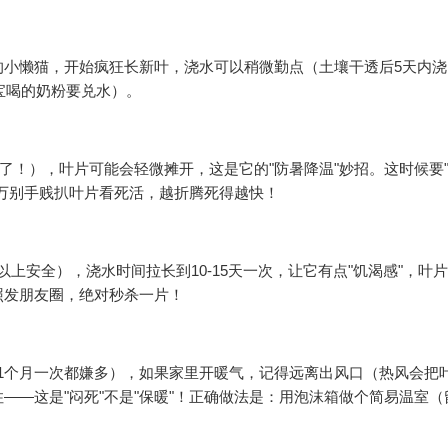
的小懒猫，开始疯狂长新叶，浇水可以稍微勤点（土壤干透后5天内
宝喝的奶粉要兑水）。
死了！），叶片可能会轻微摊开，这是它的"防暑降温"妙招。这时候要"
万别手贱扒叶片看死活，越折腾死得越快！
上安全），浇水时间拉长到10-15天一次，让它有点"饥渴感"，叶
照发朋友圈，绝对秒杀一片！
1个月一次都嫌多），如果家里开暖气，记得远离出风口（热风会把
——这是"闷死"不是"保暖"！正确做法是：用泡沫箱做个简易温室（