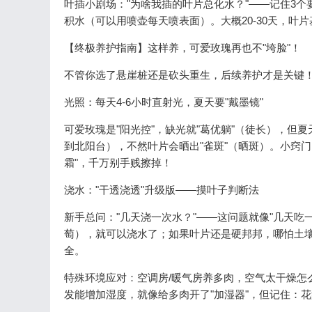
叶插小剧场："为啥我插的叶片总化水？"——记住3
积水（可以用喷壶每天喷表面）。大概20-30天，叶
【终极养护指南】这样养，可爱玫瑰再也不"垮脸"！
不管你选了悬崖桩还是砍头重生，后续养护才是关键
光照：每天4-6小时直射光，夏天要"戴墨镜"
可爱玫瑰是"阳光控"，缺光就"葛优躺"（徒长），但
到北阳台），不然叶片会晒出"雀斑"（晒斑）。小窍
霜"，千万别手贱擦掉！
浇水："干透浇透"升级版——摸叶子判断法
新手总问："几天浇一次水？"——这问题就像"几天
萄），就可以浇水了；如果叶片还是硬邦邦，哪怕土壤
全。
特殊环境应对：空调房/暖气房养多肉，空气太干燥怎
发能增加湿度，就像给多肉开了"加湿器"，但记住：