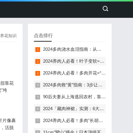
点击排行
养花知识
2024多肉浇水血泪指南：从烂根到爆盆的365天生存手册
2024养肉人必看！叶子变软=多肉"求救信号"？6大原因+急救方案让你的肉肉秒回血
2024养肉人必看！多肉开花=“死刑通知单”？3招让你的肉肉死里逃生！
扭扭靠花
2024多肉救“黄”指南：3步让瘪叶子喝饱水，变身阳台彩虹小胖子！
"垮
90后夫妻从上海逃回农村，靠1600㎡大棚年入50万：多肉植物的"逆袭致富经"
2024「藏肉神裙」实测：6大数据告诉你，130斤穿对裙子比100斤还显瘦！
叶片像裹
2024养肉人必看！多肉"长胡须"是求救信号？5个真相让你秒变养护大神
粉，活脱
11cm"鸞山"摘金！日本顶级瓦苇大赏背后的多肉养成秘籍