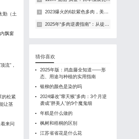
2023爆火的6款紫色多肉，美到犯规！新手养出"紫气东来"全攻略
太勤（土
！
2025年“多肉逆袭指南”：从徒长丑货到色彩炸弹的90天蜕变计划
室内飘窗
猜你喜欢
顶流"，
2025年版：鸡血藤全知道——形
态、用途与种植的实用指南
银柳的颜色是染的吗
2024爆改"窜天猴"多肉：3个月逆
罩的松紧
袭成"胖美人"的9个魔鬼细
能让茎
年糕是什么做的
枫树和梧桐的区别
哭着来问
江苏省省花是什么花