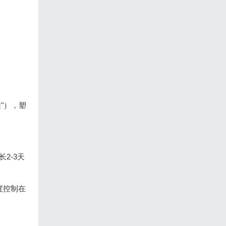
"），塑
2-3天
度控制在