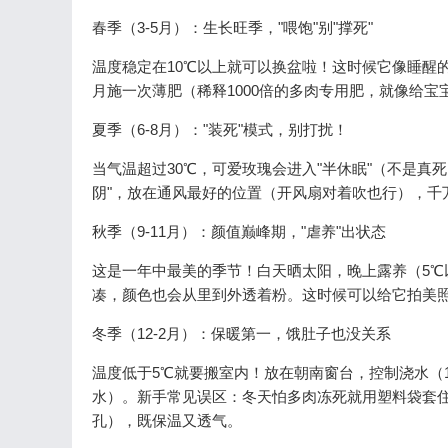
春季（3-5月）：生长旺季，"喂饱"别"撑死"
温度稳定在10℃以上就可以换盆啦！这时候它像睡醒
月施一次薄肥（稀释1000倍的多肉专用肥，就像给宝
夏季（6-8月）："装死"模式，别打扰！
当气温超过30℃，可爱玫瑰会进入"半休眠"（不是真
阴"，放在通风最好的位置（开风扇对着吹也行），千
秋季（9-11月）：颜值巅峰期，"虐养"出状态
这是一年中最美的季节！白天晒太阳，晚上露养（5℃以
凑，颜色也会从里到外透着粉。这时候可以给它拍美
冬季（12-2月）：保暖第一，饿肚子也没关系
温度低于5℃就要搬室内！放在朝南窗台，控制浇水（
水）。新手常见误区：冬天怕多肉冻死就用塑料袋套住
孔），既保温又透气。