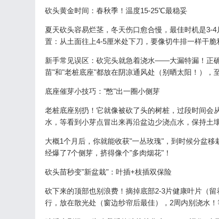
砍头黄金时间：春秋季！温度15-25℃最稳妥
夏天砍头容易烂茎，冬天伤口愈合慢，最佳时机是3-4
置：从土面往上4-5厘米处下刀，要像切牛排一样干
新手常见误区：砍完头就急着浇水——大漏特漏！正确
苗"和"老桩底座"都放在阴凉通风处（别晒太阳！），
底座催芽小技巧："憋"出一圈小侧芽
老桩底座别扔！它就像被砍了头的树桩，过段时间会从
水，等看到小芽点冒出来再沿盆边少浇点水，保持土
大概1个月后，你就能收获"一丛玫瑰"，到时候分盆
经爆了7个侧芽，挤得像个"多肉烟花"！
砍头苗秒变"新盆栽"：叶插+枝插双保险
砍下来的顶部也别浪费！摘掉底部2-3片健康叶片（留着
行，放在散光处（窗边纱帘后最佳），2周内别浇水！