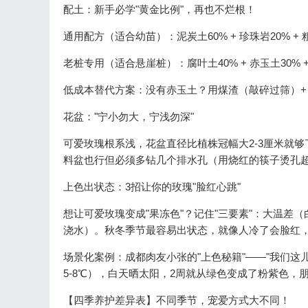
配土：新手必学"黄金比例"，再也不烂根！
通用配方（适合幼苗）：泥炭土60% + 珍珠岩20% 
老桩专用（适合悬崖桩）：腐叶土40% + 赤玉土30% +
低成本替代方案：没有赤玉土？用煤渣（敲碎过筛）+ 园土
花盆："宁小勿大，宁浅勿深"
可爱玫瑰根系浅，花盆直径比植株冠幅大2-3厘米就
料盆也行但必须多钻几个排水孔（用烧红的筷子烫孔
上色出状态：3招让你的玫瑰"脸红心跳"
想让可爱玫瑰变成"果冻色"？记住"三要素"：大温差（
浇水）。秋冬季节最容易出状态，就像人冷了会脸红，
场景化案例：成都肉友小张的"上色秘籍"——"我们
5-8℃），白天晒太阳，2周就从绿色变成了粉紫色，
【四季养护差异表】不同季节，宠爱方式大不同！