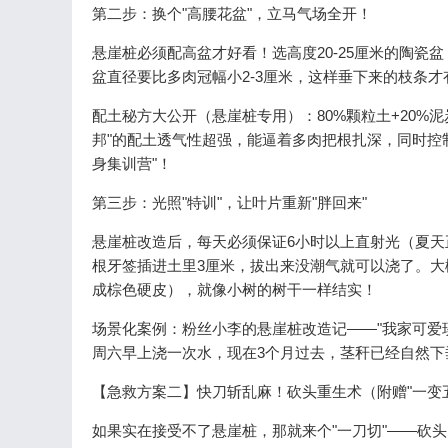
第二步：换个"高腰花盆"，立马气场全开！
悬崖桩必须配高盆才好看！选高度20-25厘米的陶
盆直径要比多肉冠幅小2-3厘米，这样垂下来的枝条才
配土秘方大公开（悬崖桩专用）：80%颗粒土+20%泥
邦"的配土透气性超强，能逼着多肉把根扎深，同时控制
身集训营"！
第三步：光照"特训"，让叶片重新"胖回来"
悬崖桩改造后，每天必须保证6小时以上直射光（夏天
根牙签插进土里3厘米，拔出来没潮气就可以浇了。大
成棕色硬皮），就像小树的树干一样结实！
场景化案例：粉丝小李的悬崖桩改造记——"我家可爱玫
周六早上浇一次水，现在3个月过去，茎秆已经自然下
【急救方案二】快刀斩乱麻！砍头重生术（附赠"一变
如果实在接受不了悬崖桩，那就来个"一刀切"——砍头