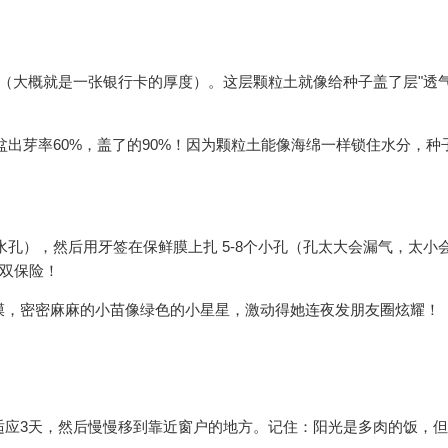
土（大概就是一张银行卡的厚度）。这层颗粒土就像给种子盖了层"透
盆出芽率60%，盖了的90%！因为颗粒土能像海绵一样锁住水分，种
孔），然后用牙签在保鲜膜上扎 5-8个小孔（孔太大会漏气，太小
度双保险！
膜，密密麻麻的小苗像绿色的小星星，激动得她连夜发朋友圈炫耀！
 适应3天，然后慢慢移到靠近窗户的地方。记住：阳光是多肉的饭，