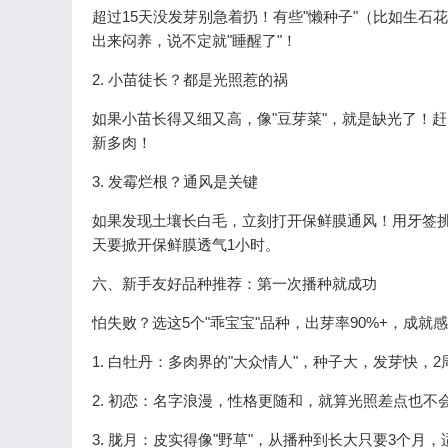
超过15天没发芽别急着扔！有些"懒种子"（比如生石
出来闷养，说不定就"睡醒了"！
2. 小苗徒长？都是光照惹的祸
如果小苗长得又细又高，像"豆芽菜"，就是缺光了！
新多肉！
3. 发霉烂根？通风是关键
如果发现土壤长白毛，立刻打开保鲜膜通风！用牙签挑
天要掀开保鲜膜透气1小时。
六、新手友好品种推荐：第一次播种就成功
怕失败？选这5个"乖宝宝"品种，出芽率90%+，成就
1. 白牡丹：多肉界的"大众情人"，种子大，发芽快，
2. 初恋：名字浪漫，性格更随和，就算光照差点也不
3. 胧月：皮实得像"野草"，从播种到长大只要3个月