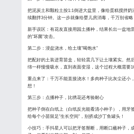
把泥炭土和颗粒土按1:1倒进大盆里，像给蛋糕搅拌奶
续翻拌3分钟。这一步就像给婴儿房消毒，千万别省略
新手误区：有花友直接用园土播种，结果长出一盆地
的"坏菌"攻击。
第二步：浸盆浇水，给土壤"喝饱水"
把配好的土装进育苗盒，轻轻震几下让土壤紧实。然后
绵一样慢慢吸水，直到表面变湿，这个过程大概需要1
重点来了：千万不能直接浇水！多肉种子比灰尘还小
想！
第三步：点播种子，比绣花还考验耐心
把种子倒在白纸上（白纸反光能看清小种子），用牙
给每个小苗留足"生长空间"，别挤成沙丁鱼罐头！
小技巧：手抖星人可以把牙签掰断，用断口蘸种子，成