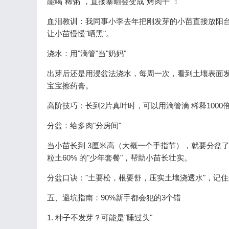
能喝"稀粥"，直接暴晒会变成"烤肉干"！
血泪教训：我同事小李去年把刚发芽的小苗直接放阳
让小苗慢慢"晒黑"。
浇水：用"滴管"当"奶妈"
出芽后还是用浸盆法浇水，每周一次，看到土壤表面发
宝宝擦药膏。
高阶技巧：长到2片真叶时，可以用滴管滴 稀释100
分盆：给多肉"分房间"
当小苗长到 3厘米高（大概一个手指节），就要分盆了
粒土60% 的"少年套餐"，帮助小苗长壮实。
分盆口诀："土要松，根要舒，压实土壤浇透水"，记住
五、避坑指南：90%新手都会犯的3个错
1. 种子不发芽？可能是"睡过头"