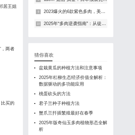
邻居王姐
2023爆火的6款紫色多肉，美到犯规！新手养出"紫气东来"全攻略
2025年“多肉逆袭指南”：从徒长丑货到色彩炸弹的90天蜕变计划
"，两者
猜你喜欢
盆栽黄瓜的种植方法和注意事项
2025年杠柳生态经济价值全解析：
数据驱动的多功能应用
桃蛋砍头的方法
，比买的
君子兰种子种植方法
蟹爪兰扦插繁殖最好在春季
2025年版奇仙玉多肉植物形态全解
析