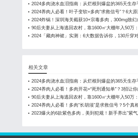
2024多肉浇水血泪指南：从烂根到爆盆的365天生存
2024养肉人必看！叶子变软=多肉"求救信号"？6大原
救方案让你的肉肉秒回血
2024炸锅！深圳海关截获10+宗毒多肉，300mg致幻
精神分裂！新手养肉必避的致
90后夫妻从上海逃回农村，靠1600㎡大棚年入50万
植物的"逆袭致富经"
2024「藏肉神裙」实测：6大数据告诉你，130斤穿
比100斤还显瘦！
相关文章
2024多肉浇水血泪指南：从烂根到爆盆的365天生存
2024养肉人必看！多肉开花=“死刑通知单”？3招让
死里逃生！
90后夫妻从上海逃回农村，靠1600㎡大棚年入50万
植物的"逆袭致富经"
2024养肉人必看！多肉"长胡须"是求救信号？5个真
秒变养护大神
2023爆火的6款紫色多肉，美到犯规！新手养出"紫
来"全攻略