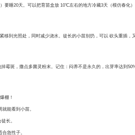
花）要睡20天。可以把育苗盒放 10℃左右的地方冷藏3天（模仿春化
赶紧移到光照处，同时减少浇水。徒长的小苗别扔，可以 砍头重插，
掉霉斑，撒点多菌灵粉末。记住：闷养不是永久的，出芽率达到50
感爆棚！
2周就能看到小苗。
会徒长。
，适合急性子。