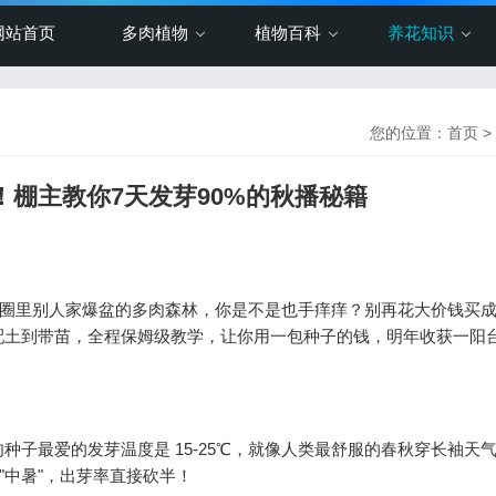
网站首页
多肉植物
植物百科
养花知识
您的位置：
首页
>
！棚主教你7天发芽90%的秋播秘籍
友圈里别人家爆盆的多肉森林，你是不是也手痒痒？别再花大价钱买
土到带苗，全程保姆级教学，让你用一包种子的钱，明年收获一阳台
子最爱的发芽温度是 15-25℃，就像人类最舒服的春秋穿长袖天
得"中暑"，出芽率直接砍半！