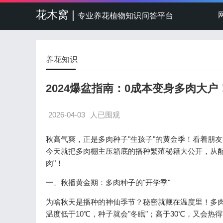
花木窝 |
专业养花植物知识问答平台
养花知识
2024爆盆指南：0成本变身多肉大户
2026-04-03
人已围观
秋高气爽，正是多肉种子"生孩子"的黄金季！看着朋
今天就把多肉棚主压箱底的播种繁殖秘籍大公开，从配
肉"！
一、秋播黄金期：多肉种子的"开学季"
为啥秋天是播种的神仙季节？秘密就藏在温度里！多肉种
温度低于10℃，种子就会"冬眠"；高于30℃，又会热