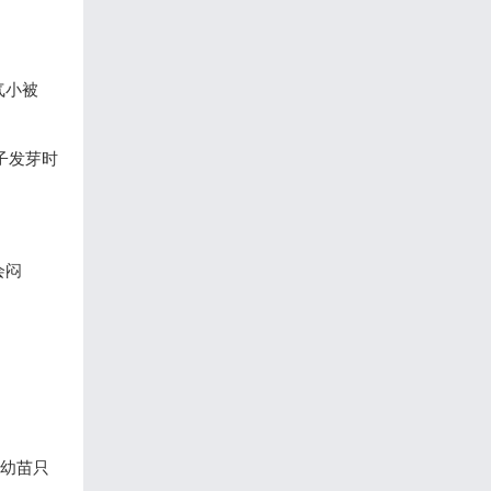
气小被
子发芽时
会闷
但幼苗只