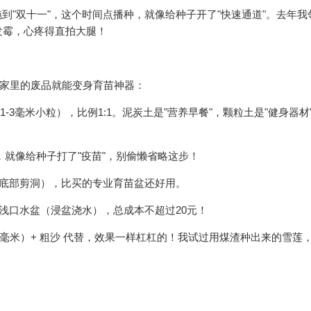
拖到"双十一"，这个时间点播种，就像给种子开了"快速通道"。去年我
发霉，心疼得直拍大腿！
，家里的废品就能变身育苗神器：
1-3毫米小粒），比例1:1。泥炭土是"营养早餐"，颗粒土是"健身器材
，就像给种子打了"疫苗"，别偷懒省略这步！
（底部剪洞），比买的专业育苗盆还好用。
浅口水盆（浸盆浇水），总成本不超过20元！
3毫米）+ 粗沙 代替，效果一样杠杠的！我试过用煤渣种出来的雪莲