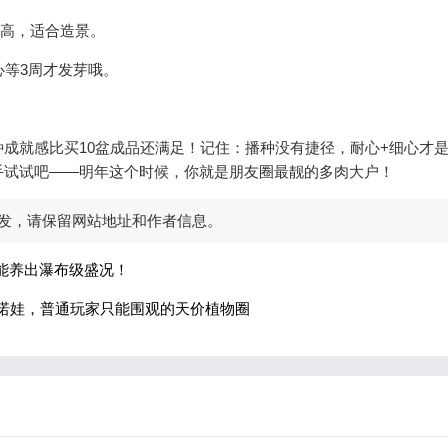
超高，适合造景。
心等3周才发芽哦。
成就感比买10盆成品还满足！记住：播种没有捷径，耐心+细心才
手试试吧——明年这个时候，你就是朋友圈最靓的多肉大户！
发，请保留网站地址和作者信息。
也能养出瀑布级盛况！
剑斯诺娃，普通玩家只能围观的天价植物圈