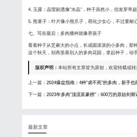
4. 玉露：晶莹剔透像"水晶"，种子虽然小，但发芽率
5. 熊童子：叶片像小熊爪子，萌化少女心，不过要耐
七、写在最后：多肉播种就像养孩子
看着种子从芝麻大的小点，长成圆滚滚的小多肉，那种
这个秋天，别再羡慕别人的多肉花园，拿起种子，动
版权声明：
本站所有文章皆为原创，欢迎转载或转
上一篇：
2024爆盆指南：4种"虐不死"的多肉，新手
下一篇：
2023年多肉"顶流富豪榜"：600万的原始
最新文章