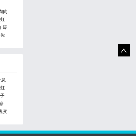
肉肉
彩虹
年爆
让你
+急
彩虹
裙子
籍
蜕变