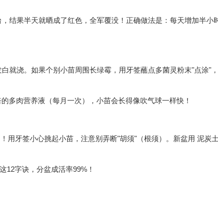
台，结果半天就晒成了红色，全军覆没！正确做法是：每天增加半小
白就浇。如果个别小苗周围长绿霉，用牙签蘸点多菌灵粉末"点涂"
0倍的多肉营养液（每月一次），小苗会长得像吹气球一样快！
！用牙签小心挑起小苗，注意别弄断"胡须"（根须）。新盆用 泥炭土4
这12字诀，分盆成活率99%！