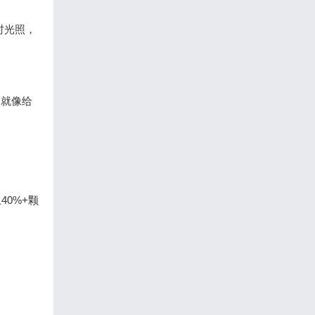
时光照，
，就像给
0%+颗