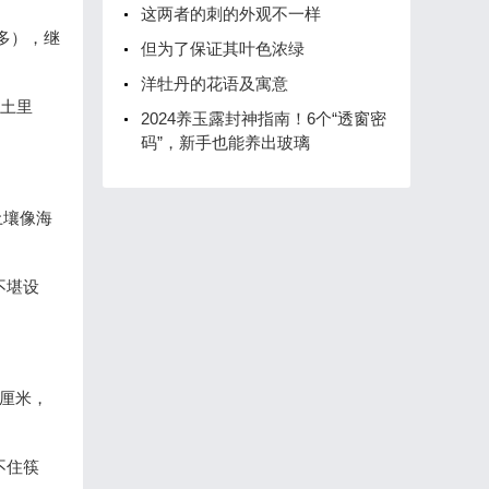
这两者的刺的外观不一样
多），继
但为了保证其叶色浓绿
洋牡丹的花语及寓意
住土里
2024养玉露封神指南！6个“透窗密
码”，新手也能养出玻璃
土壤像海
不堪设
厘米，
不住筷