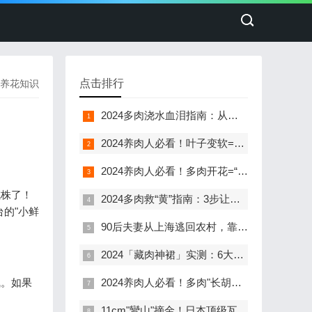
点击排行
养花知识
2024多肉浇水血泪指南：从烂根到爆盆的365天生存手册
2024养肉人必看！叶子变软=多肉"求救信号"？6大原因+急救方案让你的肉肉秒回血
2024养肉人必看！多肉开花=“死刑通知单”？3招让你的肉肉死里逃生！
成株了！
2024多肉救“黄”指南：3步让瘪叶子喝饱水，变身阳台彩虹小胖子！
的"小鲜
90后夫妻从上海逃回农村，靠1600㎡大棚年入50万：多肉植物的"逆袭致富经"
2024「藏肉神裙」实测：6大数据告诉你，130斤穿对裙子比100斤还显瘦！
气。如果
2024养肉人必看！多肉"长胡须"是求救信号？5个真相让你秒变养护大神
11cm"鸞山"摘金！日本顶级瓦苇大赏背后的多肉养成秘籍