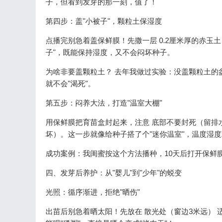
子，但看到发芽的那一刻，值了！
第四步：盖"小被子"，颗粒土保湿度
点播完别急着盖保鲜膜！先撒一层 0.2厘米厚的赤玉
子"，既能保持湿度，又不会闷坏种子。
为啥非要盖颗粒土？ 去年我做过实验：没盖颗粒土的
就不会"渴死"。
第五步：闷养大法，打造"温室大棚"
用保鲜膜把育苗盒封起来，注意 底部不要封死（留排水
坏）。这一步就像给种子搭了个"迷你温室"，温度湿
成功案例：我闺蜜按这个方法播种，10天后打开保鲜
四、发芽后养护：从"婴儿"到"少年"的蜕变
光照：循序渐进，拒绝"晒伤"
出苗后别急着晒太阳！先放在 散光处（窗边3米远）