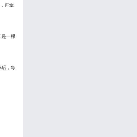
），再拿
又是一棵
%后，每