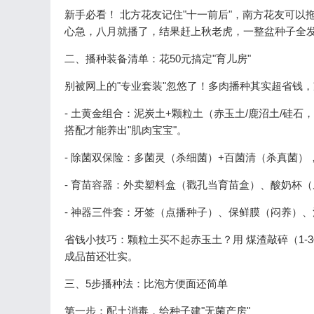
新手必看！ 北方花友记住"十一前后"，南方花友可以
心急，八月就播了，结果赶上秋老虎，一整盆种子全
二、播种装备清单：花50元搞定"育儿房"
别被网上的"专业套装"忽悠了！多肉播种其实超省钱
- 土黄金组合：泥炭土+颗粒土（赤玉土/鹿沼土/硅石，
搭配才能养出"肌肉宝宝"。
- 除菌双保险：多菌灵（杀细菌）+百菌清（杀真菌）
- 育苗容器：外卖塑料盒（戳孔当育苗盒）、酸奶杯
- 神器三件套：牙签（点播种子）、保鲜膜（闷养）、
省钱小技巧：颗粒土买不起赤玉土？用 煤渣敲碎（1-
成品苗还壮实。
三、5步播种法：比泡方便面还简单
第一步：配土消毒，给种子建"无菌产房"