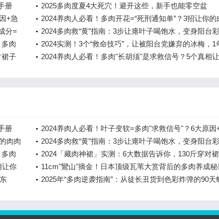
手册
2025多肉度夏4大死穴！避开这些，新手也能零空盆
因+急
2024养肉人必看！多肉开花=“死刑通知单”？3招让你的
成分=
死里逃生！
2024多肉救“黄”指南：3步让瘪叶子喝饱水，变身阳台
：多肉
小胖子！
2024实测！3个“救命技巧”，让被阳台党嫌弃的冰梅，1
对裙子
盆+晒出粉橙包子脸
2024养肉人必看！多肉"长胡须"是求救信号？5个真相
秒变养护大神
手册
2024养肉人必看！叶子变软=多肉"求救信号"？6大原因
你的肉肉
救方案让你的肉肉秒回血
2024多肉救“黄”指南：3步让瘪叶子喝饱水，变身阳台
：多肉
小胖子！
2024「藏肉神裙」实测：6大数据告诉你，130斤穿对
相让你
比100斤还显瘦！
11cm"鸞山"摘金！日本顶级瓦苇大赏背后的多肉养成秘
气东
2025年“多肉逆袭指南”：从徒长丑货到色彩炸弹的90天
计划