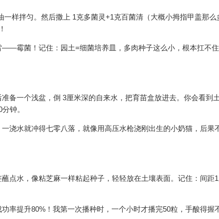
油一样拌匀。然后撒上 1克多菌灵+1克百菌清（大概小拇指甲盖那么
！
雷——霉菌！记住：园土=细菌培养皿，多肉种子这么小，根本扛不
准备一个浅盆，倒 3厘米深的自来水，把育苗盒放进去。你会看到
0分钟。
，一浇水就冲得七零八落，就像用高压水枪浇刚出生的小奶猫，后果
签蘸点水，像粘芝麻一样粘起种子，轻轻放在土壤表面。记住：间距1
功率提升80%！我第一次播种时，一个小时才播完50粒，手酸得握