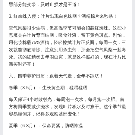
黑部分能变绿，及时止损才是王道！
3. 红蜘蛛入侵：叶片出现白色蛛网？酒精棉片来秒杀！
空气凤梨很少生病，但高温季节可能会招惹红蜘蛛。这些小
恶魔会在叶片背面结网，吸食汁液，留下黄色斑点。别怕，
用化妆棉蘸75%酒精，轻轻擦拭叶片正反面，每周一次，三
次就能彻底清除。注意别用杀虫剂，那会把空气凤梨一起毒
死。我的红精灵去年闹虫灾，就是这样擦好的，现在叶片比
新买时还亮！
六、四季养护日历：跟着天气走，全年不踩坑！
春季（3-5月）：生长黄金期，猛喂猛晒
每天保证4小时散射光，每周泡一次水，每月施一次肥。南
方梅雨季要减少浇水，发现叶片积水及时擦干。这个季节最
容易爆侧芽，记得多观察基部变化！
夏季（6-8月）：保命要紧，防晒降温