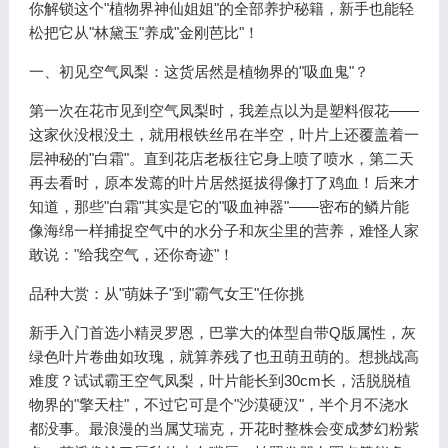
你解锁这个"植物界神仙姐姐"的全部养护秘籍，新手也能轻
松把它从"林黛玉"养成"金刚芭比"！
一、初见空气凤梨：这货居然是植物界的"吸血鬼"？
第一次在花市见到空气凤梨时，我差点以为是塑料假花——
这家伙没根没土，就用根铁丝吊在半空，叶片上还覆盖着一
层神秘的"白霜"。直到花店老板往它身上喷了喷水，第二天
再去看时，原本发蔫的叶片居然挺拔得像打了鸡血！后来才
知道，那些"白霜"其实是它的"吸血神器"——密布的鳞片能
像海绵一样捕捉空气中的水分子和灰尘里的营养，难怪人家
敢说："给我空气，还你奇迹"！
品种大赏：从"萌妹子"到"霸气女王"任你挑
新手入门首选小精灵罗恩，巴掌大的体型自带Q版属性，灰
绿色叶片卷曲如玫瑰，就算养残了也丑萌丑萌的。想挑战高
难度？试试霸王空气凤梨，叶片能长到30cm长，活脱脱植
物界的"擎天柱"，不过它可是个"沙漠硬汉"，半个月不浇水
都没事。最浪漫的当属艾瑞克，开花时整株会变成梦幻粉紫