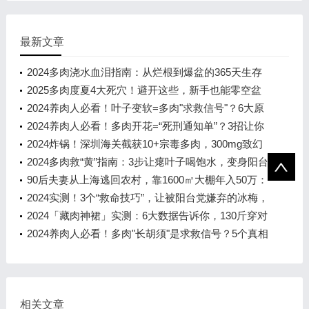
最新文章
2024多肉浇水血泪指南：从烂根到爆盆的365天生存
手册
2025多肉度夏4大死穴！避开这些，新手也能零空盆
2024养肉人必看！叶子变软=多肉"求救信号"？6大原
因+急救方案让你的肉肉秒回血
2024养肉人必看！多肉开花=“死刑通知单”？3招让你
的肉肉死里逃生！
2024炸锅！深圳海关截获10+宗毒多肉，300mg致幻
成分=精神分裂！新手养肉必避的致
2024多肉救“黄”指南：3步让瘪叶子喝饱水，变身阳台
彩虹小胖子！
90后夫妻从上海逃回农村，靠1600㎡大棚年入50万：
多肉植物的"逆袭致富经"
2024实测！3个“救命技巧”，让被阳台党嫌弃的冰梅，
1年爆盆+晒出粉橙包子脸
2024「藏肉神裙」实测：6大数据告诉你，130斤穿对
裙子比100斤还显瘦！
2024养肉人必看！多肉"长胡须"是求救信号？5个真相
让你秒变养护大神
相关文章