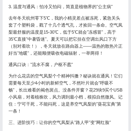
3. 温度与通风：怕冷又怕闷，简直是植物界的"公主病"
去年冬天杭州零下5℃，我的小精灵差点被冻死，紧急关头
套了个塑料袋，戳了十几个透气孔，才捡回一条命。空气凤
梨最舒服的温度是15-30℃，低于5℃就会"冻感冒"，高于
35℃直接"中暑昏迷"。夏天可以把它挂在空调出风口下方
（别对着吹！），冬天就放在路由器上——温热的散热片正
好当"地暖"，还能顺便吸收电磁辐射，一举两得！
通风口诀："流水不腐，户枢不蠹"
为什么花店的空气凤梨个个精神抖擞？秘诀就在通风！它们
需要每天至少4小时的新鲜空气，不然叶片就会"呼吸不
畅"，长出难看的褐色斑点。没条件开窗？花29块9买个USB
小风扇，对着植株吹，风力调到最小档，模拟自然微风。记
住：宁可干死，不能闷死，这是养空气凤梨的"葵花宝典"第
一条！
三、进阶技巧：让你的空气凤梨从"路人甲"变"网红脸"