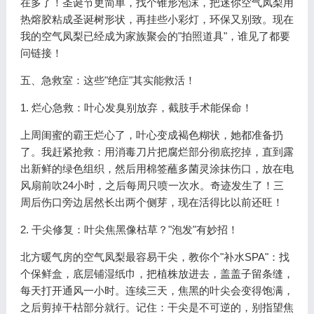
在多了！圣诞节更简单，找个锥形泡沫，把迷你空气凤梨用
热熔胶粘成圣诞树形状，再挂些小彩灯，环保又别致。现在
我的空气凤梨已经成为家族聚会的"拍照道具"，谁见了都要
问链接！
五、急救室：这些"绝症"其实能救活！
1. 烂心急救：叶心发臭别放弃，截肢手术能保命！
上周闺蜜的霸王烂心了，叶心变成褐色糊状，她都准备扔
了。我赶紧抢救：用消毒刀片把腐烂部分彻底挖掉，直到露
出新鲜的绿色组织，然后用棉签蘸多菌灵涂抹伤口，放在电
风扇前吹24小时，之后每周只喷一次水。奇迹发生了！三
周后伤口旁边居然长出两个侧芽，现在活得比以前还旺！
2. 干尖修复：叶尖焦黑像枯草？"泡发"有妙招！
北方暖气房的空气凤梨最容易干尖，教你个"补水SPA"：找
个保鲜盒，底层铺湿纸巾，把植株放进去，盖盖子留条缝，
每天打开通风一小时。连续三天，焦黑的叶尖会变得饱满，
之后剪掉干枯部分就行。记住：干尖是不可逆的，别指望焦