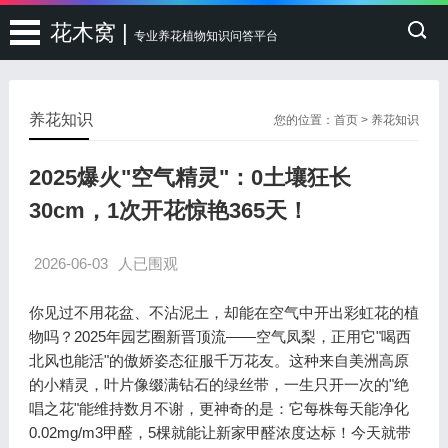
花木窝 |
专业养花植物知识问答平台
养花知识
您的位置：
首页
>
养花知识
2025爆火"空气精灵"：0土壤狂长
30cm，1次开花惊艳365天！
2026-06-03
人已围观
你见过不用花盆、不沾泥土，却能在空气中开出彩虹花的植
物吗？2025年园艺圈新晋顶流——空气凤梨，正用它"喝西
北风也能活"的傲娇姿态征服千万花友。这种来自美洲高原
的小精灵，叶片像缀满钻石的绿丝带，一生只开一次的"绝
唱之花"能维持数月不谢，更神奇的是：它每株每天能净化
0.02mg/m3甲醛，5棵就能让新家甲醛浓度达标！今天就带