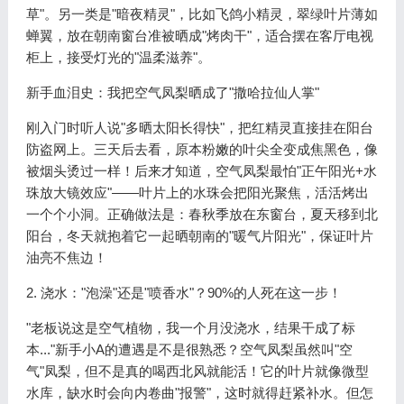
草"。另一类是"暗夜精灵"，比如飞鸽小精灵，翠绿叶片薄如
蝉翼，放在朝南窗台准被晒成"烤肉干"，适合摆在客厅电视
柜上，接受灯光的"温柔滋养"。
新手血泪史：我把空气凤梨晒成了"撒哈拉仙人掌"
刚入门时听人说"多晒太阳长得快"，把红精灵直接挂在阳台
防盗网上。三天后去看，原本粉嫩的叶尖全变成焦黑色，像
被烟头烫过一样！后来才知道，空气凤梨最怕"正午阳光+水
珠放大镜效应"——叶片上的水珠会把阳光聚焦，活活烤出
一个个小洞。正确做法是：春秋季放在东窗台，夏天移到北
阳台，冬天就抱着它一起晒朝南的"暖气片阳光"，保证叶片
油亮不焦边！
2. 浇水："泡澡"还是"喷香水"？90%的人死在这一步！
"老板说这是空气植物，我一个月没浇水，结果干成了标
本..."新手小A的遭遇是不是很熟悉？空气凤梨虽然叫"空
气"凤梨，但不是真的喝西北风就能活！它的叶片就像微型
水库，缺水时会向内卷曲"报警"，这时就得赶紧补水。但怎