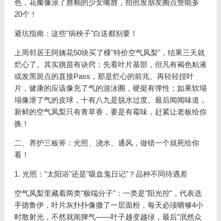
色，花瓣像涂了唇釉的少女嘴唇，拍照发朋友圈点赞能多
20个！
避坑指南：这些"病秧子"白送都别要！
上周邻居王阿姨花50块买了棵"特价空气凤梨"，结果三天就
烂心了。其实挑苗有诀窍：先看叶片基部，但凡有褐色粘液
或发黑斑点的直接Pass，那是烂心的前兆。再轻轻捏叶
片，健康的应该像充了气的游泳圈，硬挺有弹性；如果软塌
塌像泄了气的皮球，十有八九是脱水过度。最后闻闻味道，
新鲜的空气凤梨只有青草香，要是有霉味，赶紧让老板给你
换！
二、养护三板斧：光照、浇水、通风，做错一个就死给你
看！
1. 光照："太阳浴"还是"吸血鬼日记"？品种不同待遇差
空气凤梨里藏着两类"极端分子"：一类是"阳光控"，代表选
手德鲁伊，叶片灰扑扑像撒了一层面粉，每天必须晒够4小
时散射光，不然就闹脾气——叶子越变越绿，最后"泯然众