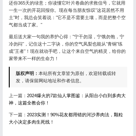
还你365天的绿意；你读懂它叶片卷曲的求救信号，它就用
一生一次的开花回报你。现在每当朋友惊叹"这花居然不用
土"时，我总会笑着说："它不是不需要土壤，而是把整个空
气都当成了家。"
最后送大家一句我的养护心得："宁干勿湿，宁饿勿饱，宁
冷勿闷"，记住这十二字诀，你的空气凤梨也能从"青铜"练
成"王者"！现在就动手吧，让这个来自空气的精灵，给你的
家带来不一样的生命力！
版权声明：
本站所有文章皆为原创，欢迎转载或转
发，请保留网站地址和作者信息。
上一篇：
2024爆火的7款仙人掌图鉴：从阳台小白到多肉大
神，这篇全教会你！
下一篇：
2023实测！90%花友都用错的河沙养肉法，颗粒
大小决定多肉生死线！