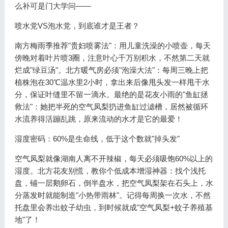
么补可是门大学问——
喷水党VS泡水党，到底谁才是王者？
南方梅雨季推荐"贵妇喷雾法"：用儿童洗澡的小喷壶，每天
傍晚对着叶片喷3圈，注意叶心千万别积水，不然第二天就
烂成"绿豆汤"。北方暖气房必须"泡澡大法"：每周三晚上把
植株泡在30℃温水里2小时，拿出来后像甩头发一样甩干水
分，保证叶缝里不留一滴水。最绝的是花友小雨的"鱼缸拯
救法"：她把半死的空气凤梨扔进鱼缸过滤槽，居然被循环
水流养得活蹦乱跳，原来流动的水才是它的最爱！
湿度密码：60%是生命线，低于这个数就"掉头发"
空气凤梨就像湖南人离不开辣椒，每天必须吸饱60%以上的
湿度。北方花友别慌，教你个低成本增湿神器：找个浅托
盘，铺一层鹅卵石，倒半盘水，把空气凤梨架在石头上，水
分蒸发时就能制造"小热带雨林"。记得每周换一次水，不然
托盘里会养出蚊子幼虫，到时候就成"空气凤梨+蚊子养殖基
地"了！