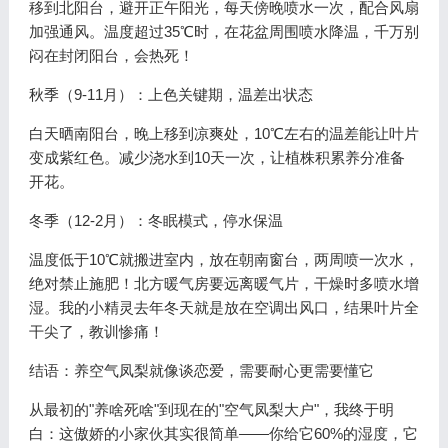
移到北阳台，避开正午阳光，每天傍晚喷水一次，配合风扇
加强通风。温度超过35℃时，在花盆周围喷水降温，千万别
闷在封闭阳台，会热死！
秋季（9-11月）：上色关键期，温差出状态
白天晒南阳台，晚上移到凉爽处，10℃左右的温差能让叶片
变成紫红色。减少浇水到10天一次，让植株积累养分准备
开花。
冬季（12-2月）：冬眠模式，停水保温
温度低于10℃就搬进室内，放在朝南窗台，两周喷一次水，
绝对禁止施肥！北方暖气房要远离暖气片，干燥时多喷水增
湿。我的小精灵去年冬天就是放在空调出风口，结果叶片全
干尖了，教训惨痛！
结语：养空气凤梨就像谈恋爱，需要耐心更需要懂它
从最初的"养啥死啥"到现在的"空气凤梨大户"，我终于明
白：这傲娇的小家伙其实很简单——你给它60%的湿度，它