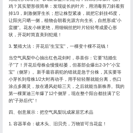
鸡？其实塑形很简单：发现徒长的叶片，用消毒剪刀斜着剪
掉1/3，刺激侧芽生长；想让株型紧凑，就把它斜挂45度，
让阳光只晒一侧，植物会朝着光源方向生长，自然形成"小
蛮腰"。花友小林更绝，用细铜丝把叶片轻轻弯成爱心形
状，开花时简直美到犯规！
3. 繁殖大法：开花后"生宝宝"，一棵变十棵不花钱！
当空气凤梨中心抽出红色花剑时，恭喜你：它要"结婚生
子"了！开花后母株会慢慢枯萎，但基部会爆出2-3个"小宝
宝"（侧芽）。新手最容易犯的错就是急于分株，其实要等
小芽长到母株1/2大时再动手，用手轻轻掰就能分离，伤口
涂点多菌灵，放在通风处晾三天，之后就能当新株养。我的
第一棵莱迪三年爆了12个侧芽，现在整个阳台都挂满了它
的"子孙后代"！
四、创意展示：把空气凤梨玩成家居艺术品
1. 容器革命：破木头、旧贝壳，万物皆可当花盆！