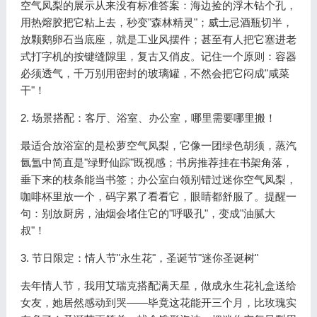
空气凤梨的展示从来没有标准答案：海边捡的浮木钻个孔，
用热熔胶把它粘上去，秒变"森林精灵"；威士忌酒瓶切半，
放颗鹅卵石当底座，就是工业风摆件；甚至有人把它塞进老
式打字机的按键缝隙里，复古又俏皮。记住一个原则：容器
必须透气，千万别用密封的玻璃罐，不然会把它闷成"咸菜
干"！
2. 场景搭配：客厅、浴室、办公室，哪里需要哪里搬！
最适合放浴室的是松萝空气凤梨，它像一团绿色胡须，蒸汽
氤氲中简直是"绿野仙踪"既视感；书房推荐挂在书架角落，
垂下来的枝条能当书签；办公室白领别错过迷你空气凤梨，
咖啡杯里放一个，码字累了看看它，眼睛都舒服了。提醒一
句：别放厨房，油烟会堵住它的"呼吸孔"，变成"油腻大
叔"！
3. 节日限定：情人节"永生花"，圣诞节"迷你圣诞树"
去年情人节，我用艾瑞克搭配满天星，做成永生花礼盒送给
女友，她居然感动到哭——毕竟这花能开三个月，比玫瑰实