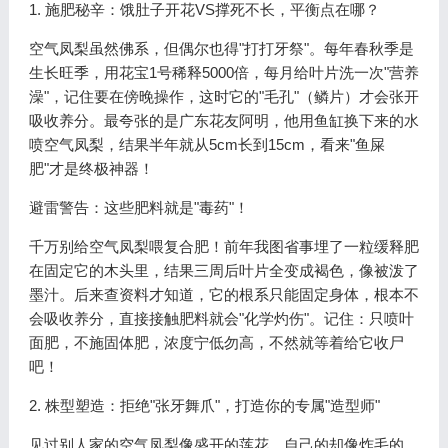
1. 施肥秘辛：饿肚子开花VS撑死不长，平衡点在哪？
空气凤梨虽然佛系，但偶尔也得"打打牙祭"。每年春秋季是
生长旺季，用花宝1号稀释5000倍，每月给叶片洗一次"营养
澡"，记住要在傍晚操作，这时它的"毛孔"（鳞片）才会张开
吸收养分。最夸张的是广东花友阿明，他用鱼缸换下来的水
喷空气凤梨，结果半年就从5cm长到15cm，看来"鱼屎
肥"才是终极神器！
避雷警告：这些肥料就是"毒药"！
千万别给空气凤梨喂复合肥！前年我图省事埋了一粒缓释肥
在固定它的木头里，结果三周后叶片全变成褐色，像被泼了
墨汁。后来查资料才知道，它的根系只能固定身体，根本不
会吸收养分，直接接触肥料就会"化学灼伤"。记住：只喷叶
面肥，不施固体肥，浓度宁低勿高，不然就等着给它收尸
吧！
2. 株型塑造：拒绝"张牙舞爪"，打造你的专属"造型师"
见过别人家的空气凤梨像盛开的莲花，自己的却像炸毛的