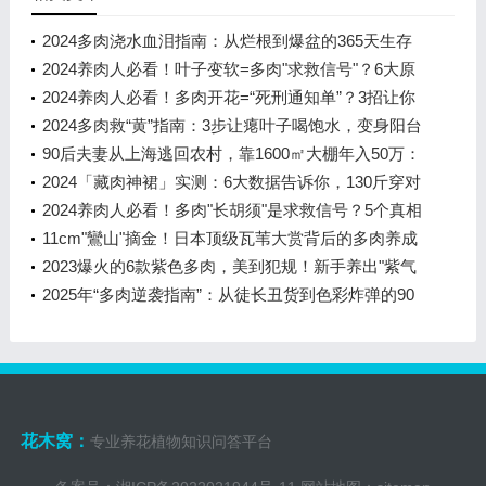
2024多肉浇水血泪指南：从烂根到爆盆的365天生存
手册
2024养肉人必看！叶子变软=多肉"求救信号"？6大原
因+急救方案让你的肉肉秒回血
2024养肉人必看！多肉开花=“死刑通知单”？3招让你
的肉肉死里逃生！
2024多肉救“黄”指南：3步让瘪叶子喝饱水，变身阳台
彩虹小胖子！
90后夫妻从上海逃回农村，靠1600㎡大棚年入50万：
多肉植物的"逆袭致富经"
2024「藏肉神裙」实测：6大数据告诉你，130斤穿对
裙子比100斤还显瘦！
2024养肉人必看！多肉"长胡须"是求救信号？5个真相
让你秒变养护大神
11cm"鸞山"摘金！日本顶级瓦苇大赏背后的多肉养成
秘籍
2023爆火的6款紫色多肉，美到犯规！新手养出"紫气
东来"全攻略
2025年“多肉逆袭指南”：从徒长丑货到色彩炸弹的90
天蜕变计划
花木窝：
专业养花植物知识问答平台