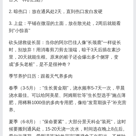
2. 晾伤口：放在通风处2天，直到伤口发白发硬
3. 上盆：平铺在微湿的土面，放在散光处，2周后就能看
到"小惊喜"
砍头拯救徒长苗：当你的阿尔巴佳人像"长颈鹿"一样徒长
时，别放弃！用消毒剪刀剪去顶端，晾干3天后插在素沙
里，20天就能生根。原来的桩子还会爆出多个侧芽，变
成"多头老桩"，是不是很神奇？
季节养护日历：跟着天气养多肉
春季（3-5月）："生长黄金期"，浇水频率5-7天一次，早晨
浇水最佳。可以给阿美星、阿姆斯壮等"生长型选手"施点薄
肥，用稀释1000倍的多肉专用肥，像给"发育期孩子"补充营
养。
夏季（6-8月）："保命要紧"，大部分景天科会"装死"，这时
候要搬到通风处，15-20天浇一次水，时间选在晚上8点后。