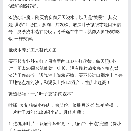
浇透"的践行者。
3. 浇水狂魔：刚买的多肉天天浇水，以为是"关爱"，其实
是"谋杀"！记住：多肉叶片发软、底层叶子微皱才是口渴信
号，夏季浇水选在傍晚，冬季选在中午，就像人要"按时吃
饭"一样规律。
低成本养护工具替代方案
买不起专业补光灯？用家里的LED台灯代替，每天照6小
时，距离30厘米就能防止徒长。没有陶粒垫盆底？捡点煤
渣洗干净敲碎，透气性比陶粒还棒。买不起进口颗粒土？去
工地挖点粗河沙，和泥炭土按1:1混合，性价比超高！
繁殖秘籍：一片叶子变"多肉森林"
叶插=复制粘贴小多肉，像艾伦、姬胧月这类"繁殖劳模"，
一片叶子就能长出3棵小苗。具体步骤：
1. 选健康叶片：从底部轻轻掰下，确保"生长点"完整（像小
舌头一样的凸起）