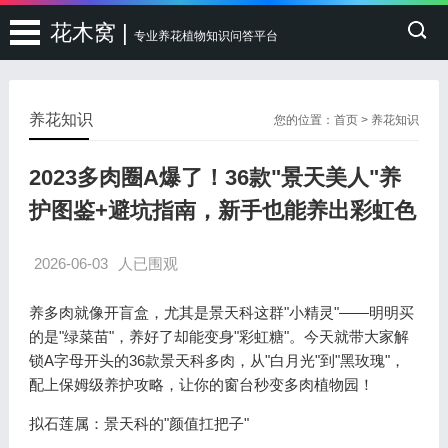
花木窝 |
专业养花植物知识问答平台
养花知识
您的位置：
首页
>
养花知识
2023多肉圈A爆了！36款"景天美人"养
护图鉴+避坑指南，新手也能养出彩虹色
2026-06-03
人已围观
养多肉就像开盲盒，尤其是景天科这群"小精灵"——明明买
的是"绿菜苗"，养好了却能变身"彩虹糖"。今天就带大家解
锁A字母开头的36款景天科多肉，从"白月光"到"黑玫瑰"，
配上保姆级养护攻略，让你的窗台秒变多肉植物园！
拟石莲属：景天科的"颜值扛把子"