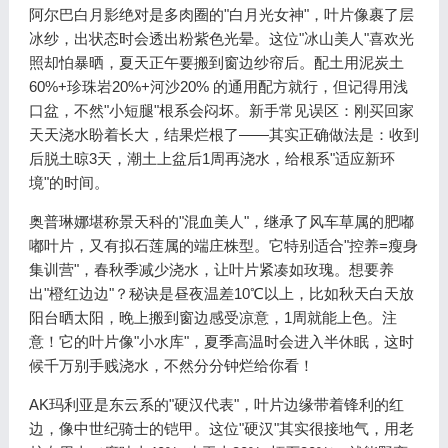
阿尔巴白月影绝对是多肉圈的"白月光女神"，叶片像裹了层
冰纱，出状态时会透出粉紫色光晕。这位"冰山美人"喜欢光
照却怕暴晒，夏天正午要搬到窗边纱帘后。配土用泥炭土
60%+珍珠岩20%+河沙20% 的通用配方就行，但记得用浅
口盆，不然"小短腿"根系会闷坏。新手常见误区：刚买回家
天天浇水盼着长大，结果烂根了——其实正确做法是：收到
后脱土晾3天，潮土上盆后1周再浇水，给根系"适应新环
境"的时间。
奥普琳娜堪称景天科的"混血美人"，继承了风车草属的肥嘟
嘟叶片，又有拟石莲属的端庄株型。它特别适合"控养=瘦身
集训营"，春秋季减少浇水，让叶片紧凑如玫瑰。想要养
出"橙红边边"？秘诀是昼夜温差10℃以上，比如秋天白天放
阳台晒太阳，晚上搬到窗边感受凉意，1周就能上色。注
意！它的叶片像"小水库"，夏季高温时会进入半休眠，这时
候千万别手贱浇水，不然分分钟烂给你看！
AK玛利亚是东云系的"硬汉代表"，叶片边缘带着锋利的红
边，像中世纪骑士的铠甲。这位"硬汉"其实很接地气，用老