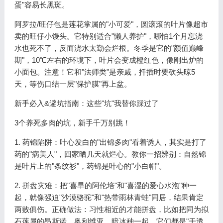
蛋"容易长黑斑。
阿罗拉/旺仔包是莲花掌属的"小可爱"，圆滚滚的叶片像超市
卖的旺仔小馒头。它特别适合"懒人养护"，哪怕1个月忘浇
水也死不了，反而浇水太勤会烂根。冬季是它的"颜值巅峰
期"，10℃左右的环境下，叶片会变成橙红色，像刚出炉的
小面包。注意！它和"法师类"是亲戚，扦插时要砍头晾5
天，等伤口结一层"保护膜"再上盆。
新手必入&避坑指南：这些"坑"我替你踩过了
3个养死多肉的坑，新手千万别跳！
1. 药锦陷阱：叶心发白的"出锦多肉"看着诱人，其实是打了
药的"病美人"，回家晒几天就烂心。教你一招辨别：自然锦
是叶片上的"条纹衫"，药锦是叶心的"小白帽"。
2. 拼盘灾难：把"喜旱的阿伦培"和"喜湿的爱心水泡"种一
起，就像强迫"沙漠骆驼"和"热带雨林青蛙"同居，结果肯定
两败俱伤。正确做法：习性相近的才能拼盘，比如把同为拟
石莲属的昂斯诺、奥利维亚、暗冰种一起，它们都是"干透