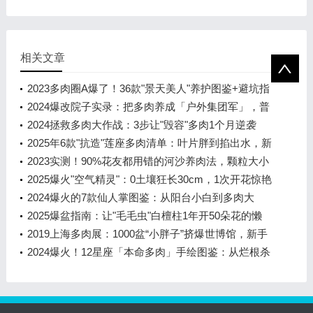
神，这篇全教会你！
相关文章
2023多肉圈A爆了！36款"景天美人"养护图鉴+避坑指
南，新手也能养出彩虹色
2024爆改院子实录：把多肉养成「户外集团军」，普
通阳台党看完哭了！
2024拯救多肉大作战：3步让"毁容"多肉1个月逆袭
成"小鲜肉"
2025年6款"抗造"莲座多肉清单：叶片胖到掐出水，新
手也能养出糖心状态
2023实测！90%花友都用错的河沙养肉法，颗粒大小
决定多肉生死线！
2025爆火"空气精灵"：0土壤狂长30cm，1次开花惊艳
365天！
2024爆火的7款仙人掌图鉴：从阳台小白到多肉大
神，这篇全教会你！
2025爆盆指南：让"毛毛虫"白檀柱1年开50朵花的懒
人秘籍
2019上海多肉展：1000盆“小胖子”挤爆世博馆，新手
看完秒变大神！
2024爆火！12星座「本命多肉」手绘图鉴：从烂根杀
手到阳台大神，新手也能一次养对