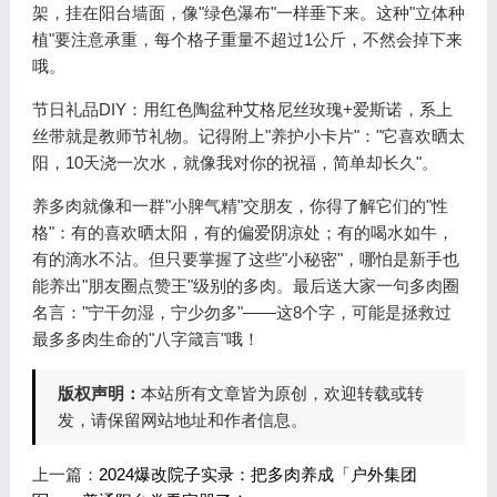
架，挂在阳台墙面，像"绿色瀑布"一样垂下来。这种"立体种
植"要注意承重，每个格子重量不超过1公斤，不然会掉下来
哦。
节日礼品DIY：用红色陶盆种艾格尼丝玫瑰+爱斯诺，系上
丝带就是教师节礼物。记得附上"养护小卡片"："它喜欢晒太
阳，10天浇一次水，就像我对你的祝福，简单却长久"。
养多肉就像和一群"小脾气精"交朋友，你得了解它们的"性
格"：有的喜欢晒太阳，有的偏爱阴凉处；有的喝水如牛，
有的滴水不沾。但只要掌握了这些"小秘密"，哪怕是新手也
能养出"朋友圈点赞王"级别的多肉。最后送大家一句多肉圈
名言："宁干勿湿，宁少勿多"——这8个字，可能是拯救过
最多多肉生命的"八字箴言"哦！
版权声明：
本站所有文章皆为原创，欢迎转载或转
发，请保留网站地址和作者信息。
上一篇：
2024爆改院子实录：把多肉养成「户外集团