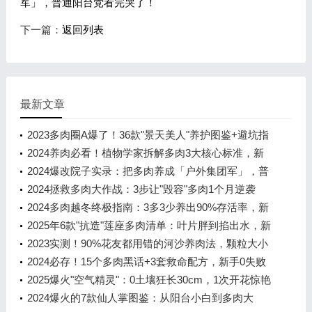
军」，普通阳台党看完哭了！
下一篇：
返回列表
最新文章
2023多肉圈A爆了！36款"景天美人"养护图鉴+避坑指
南，新手也能养出彩虹色
2024养肉必看！植物学家拆解多肉3大核心标准，新
手避坑+配土公式直接抄
2024爆改院子实录：把多肉养成「户外集团军」，普
通阳台党看完哭了！
2024拯救多肉大作战：3步让"毁容"多肉1个月逆袭
成"小鲜肉"
2024多肉越冬终极指南：3多3少养出90%存活率，新
手也能保状态不褪色！
2025年6款"抗造"莲座多肉清单：叶片胖到掐出水，新
手也能养出糖心状态
2023实测！90%花友都用错的河沙养肉法，颗粒大小
决定多肉生死线！
2024必存！15个多肉黑话+3套救命配方，新手0失败
养肉指南
2025爆火"空气精灵"：0土壤狂长30cm，1次开花惊艳
365天！
2024爆火的7款仙人掌图鉴：从阳台小白到多肉大