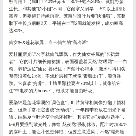
桩专用土（腐叶土40%+赤玉土30%+蛭石30%） 就能野蛮
生长。和其他"娇小姐"不同，它耐寒又耐旱，-5℃以上都能
露养，但要避开持续雨雪。繁殖时掰叶片要"快准狠"，完整
取下生长点后晾2天，平铺在土面2周就能发根，成功率高
达80%。
仙女杯&莲花掌属：自带仙气的"高冷派"
爱杜丽斯光听名字就仙气飘飘，作为仙女杯属的"长裙舞
者"，它的叶片细长如裙摆，表面覆盖着天然"防晒霜"——白
粉。养护这位"仙女"要记住：严禁叶心积水！浇水时得用尖
嘴壶沿着盆边浇，不然粉层掉了就像"素颜出门"，颜值暴
跌。它喜欢"穷养"，土壤里颗粒要占70%以上，就像给它
住"带电梯的大house"，根系才能自由呼吸。
爱染锦是莲花掌属的"调色盘"，叶片黄绿相间像打翻了颜料
盒。但新手常把它当成"永动机"，一年四季都放在阳光下暴
晒，结果夏季叶片变全绿还掉叶。其实它是"夏眠型选手"，
6-8月要搬到散光处，像给"熬夜党"强制休假。配土时加30%
的腐叶土，能让叶色更鲜艳，但要注意通风，不然"漂亮脸