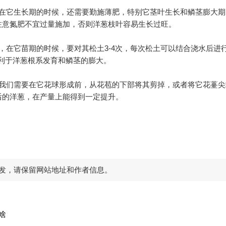
它生长期的时候，还需要勤施薄肥，特别它茎叶生长和鳞茎膨大期
注意氮肥不宜过量施加，否则洋葱枝叶容易生长过旺。
在它苗期的时候，要对其松土3-4次，每次松土可以结合浇水后进
有利于洋葱根系发育和鳞茎的膨大。
们需要在它花球形成前，从花苞的下部将其剪掉，或者将它花薹尖
后的洋葱，在产量上能得到一定提升。
发，请保留网站地址和作者信息。
啥