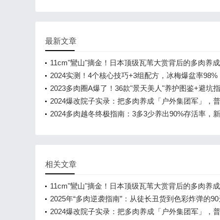
最新文章
11cm"鸞山"摘金！日本顶级瓦苇大赏背后的多肉养
2024实测！4个核心技巧+3组配方，冰梅爆盆率98
渐变还带冰淇淋香
2023多肉圈A爆了！36款"景天美人"养护图鉴+避坑
新手也能养出彩虹色
2024爆改院子实录：把多肉养成「户外集团军」，
台党看完哭了！
2024多肉越冬终极指南：3多3少养出90%存活率，
能保状态不褪色！
相关文章
11cm"鸞山"摘金！日本顶级瓦苇大赏背后的多肉养
2025年“多肉逆袭指南”：从徒长丑货到色彩炸弹的9
计划
2024爆改院子实录：把多肉养成「户外集团军」，