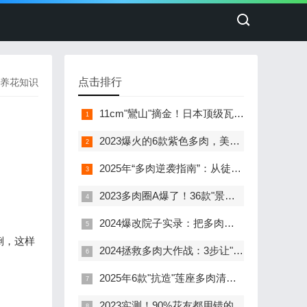
点击排行
养花知识
11cm"鸞山"摘金！日本顶级瓦苇大赏背后的多肉养成秘籍
2023爆火的6款紫色多肉，美到犯规！新手养出"紫气东来"全攻略
2025年“多肉逆袭指南”：从徒长丑货到色彩炸弹的90天蜕变计划
2023多肉圈A爆了！36款"景天美人"养护图鉴+避坑指南，新手也能养出彩虹色
2024爆改院子实录：把多肉养成「户外集团军」，普通阳台党看完哭了！
倒，这样
2024拯救多肉大作战：3步让"毁容"多肉1个月逆袭成"小鲜肉"
2025年6款"抗造"莲座多肉清单：叶片胖到掐出水，新手也能养出糖心状态
2023实测！90%花友都用错的河沙养肉法，颗粒大小决定多肉生死线！