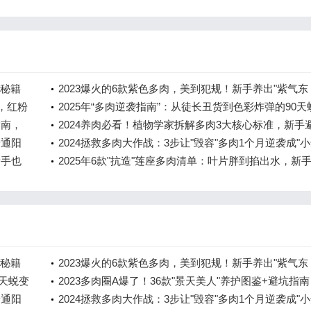
成秘籍
2023爆火的6款紫色多肉，美到犯规！新手养出"紫气东
%，红粉
来"全攻略
2025年“多肉逆袭指南”：从徒长丑货到色彩炸弹的90天
指南，
计划
2024养肉必看！植物学家拆解多肉3大核心标准，新手
普通阳
+配土公式直接抄
2024拯救多肉大作战：3步让"毁容"多肉1个月逆袭成"
新手也
肉"
2025年6款"抗造"莲座多肉清单：叶片胖到掐出水，新
能养出糖心状态
成秘籍
2023爆火的6款紫色多肉，美到犯规！新手养出"紫气东
0天蜕变
来"全攻略
2023多肉圈A爆了！36款"景天美人"养护图鉴+避坑指
普通阳
新手也能养出彩虹色
2024拯救多肉大作战：3步让"毁容"多肉1个月逆袭成"