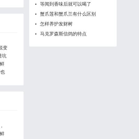
等闻到香味后就可以喝了
蟹爪莲和蟹爪兰有什么区别
怎样养护发财树
马克罗森斯信鸽的特点
蜕变
避坑
小鲜
手也
南，
小鲜