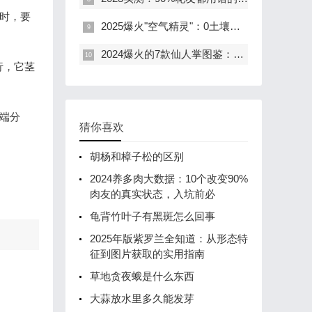
时，要
2025爆火"空气精灵"：0土壤狂长30cm，1次开花惊艳365天！
2024爆火的7款仙人掌图鉴：从阳台小白到多肉大神，这篇全教会你！
行，它茎
端分
猜你喜欢
胡杨和樟子松的区别
2024养多肉大数据：10个改变90%
肉友的真实状态，入坑前必
龟背竹叶子有黑斑怎么回事
2025年版紫罗兰全知道：从形态特
征到图片获取的实用指南
草地贪夜蛾是什么东西
大蒜放水里多久能发芽