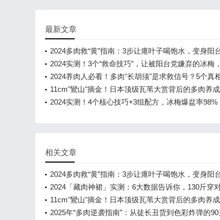
最新文章
2024多肉救“黄”指南：3步让瘪叶子喝饱水，变身阳
小胖子！
2024实测！3个“救命技巧”，让被阳台党嫌弃的冰梅
盆+晒出粉橙包子脸
2024养肉人必看！多肉"长胡须"是求救信号？5个真
秒变养护大神
11cm"鸞山"摘金！日本顶级瓦苇大赏背后的多肉养
2024实测！4个核心技巧+3组配方，冰梅爆盆率98
渐变还带冰淇淋香
相关文章
2024多肉救“黄”指南：3步让瘪叶子喝饱水，变身阳
小胖子！
2024「藏肉神裙」实测：6大数据告诉你，130斤穿
比100斤还显瘦！
11cm"鸞山"摘金！日本顶级瓦苇大赏背后的多肉养
2025年“多肉逆袭指南”：从徒长丑货到色彩炸弹的9