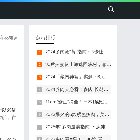
点击排行
养花知识
2024多肉救“黄”指南：3步让瘪叶子喝饱水，变身阳台彩虹小胖子！
90后夫妻从上海逃回农村，靠1600㎡大棚年入50万：多肉植物的"逆袭致富经"
2024「藏肉神裙」实测：6大数据告诉你，130斤穿对裙子比100斤还显瘦！
2024养肉人必看！多肉"长胡须"是求救信号？5个真相让你秒变养护大神
11cm"鸞山"摘金！日本顶级瓦苇大赏背后的多肉养成秘籍
所以采茶
2023爆火的6款紫色多肉，美到犯规！新手养出"紫气东来"全攻略
浓郁，在
2025年“多肉逆袭指南”：从徒长丑货到色彩炸弹的90天蜕变计划
2023多肉圈A爆了！36款"景天美人"养护图鉴+避坑指南，新手也能养出彩虹色
且，采摘