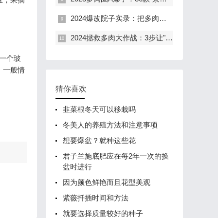
2024爆改院子实录：把多肉养成「户外集团军」，普通阳台党看完哭了！
2024拯救多肉大作战：3步让"毁容"多肉1个月逆袭成"小鲜肉"
一个玻
。一般情
猜你喜欢
韭菜根冬天可以移栽吗
冬美人的养殖方法和注意事项
想要爆盆？就种这些花
君子兰施底肥应在每2年一次的换
盆时进行
因为颜色鲜艳而且花型美观
紫薇扦插时间和方法
就要选择质量较好的种子