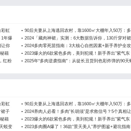
台彩虹
90后夫妻从上海逃回农村，靠1600㎡大棚年入50万：
，1年爆
植物的"逆袭致富经"
2024「藏肉神裙」实测：6大数据告诉你，130斤穿对
相让你
比100斤还显瘦！
2024多肉零死苗指南：3大核心自然因素+新手养护全
成秘籍
2023爆火的6款紫色多肉，美到犯规！新手养出"紫气东
%，红粉
来"全攻略
2025年“多肉逆袭指南”：从徒长丑货到色彩炸弹的90天
计划
台彩虹
90后夫妻从上海逃回农村，靠1600㎡大棚年入50万：
对裙子
植物的"逆袭致富经"
2024养肉人必看！多肉"长胡须"是求救信号？5个真相
成秘籍
秒变养护大神
2023爆火的6款紫色多肉，美到犯规！新手养出"紫气东
0天蜕变
来"全攻略
2023多肉圈A爆了！36款"景天美人"养护图鉴+避坑指