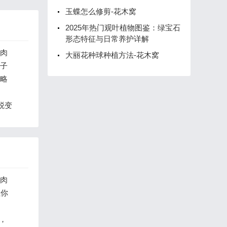
玉蝶怎么修剪-花木窝
2025年热门观叶植物图鉴：绿宝石
形态特征与日常养护详解
多肉
大丽花种球种植方法-花木窝
裙子
攻略
蜕变
多肉
让你
南，