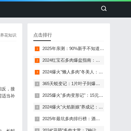
点击排行
养花知识
2025年亲测：90%新手不知道的“河沙养肉秘籍”！根系暴长3倍，状态美到流心
2024红宝石多肉爆盆指南：从"菜色绿"到"宝石红"的90天蜕变记
2024爆火"懒人多肉"冬美人：3招养出20头群生老桩，小崽多到花盆装不下！
365天蜕变记：1片叶子到爆盆多肉的「逆袭养成日记」
相反，接
2025爆火"多肉变形记"：15元入手的千羽鹤，3步养出"鸡冠爆头"神仙颜值！
需适当补
2024爆火"火焰新娘"养成记：北方窗台党3步让蒂亚红过口红！
2025年最坑多肉排行榜：酒杯玫瑰凭什么让98%花友想砸盆？
2024“丑萌”多肉大赏：7种让密集恐惧症尖叫的“怪咖”，养对了比鲜花还惊艳！
中，长时