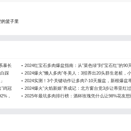
空的篮子里
根系暴长
2024红宝石多肉爆盆指南：从"菜色绿"到"宝石红"的90
坑白踩
变记
2024爆火"懒人多肉"冬美人：3招养出20头群生老桩，
记」
多到花盆装不下！
2024实测！3个关键动作让多肉7-10天服盆，新根爆盆
出"鸡冠
升80%
2024爆火"火焰新娘"养成记：北方窗台党3步让蒂亚红
2%，
红！
2025年最坑多肉排行榜：酒杯玫瑰凭什么让98%花友想
盆？