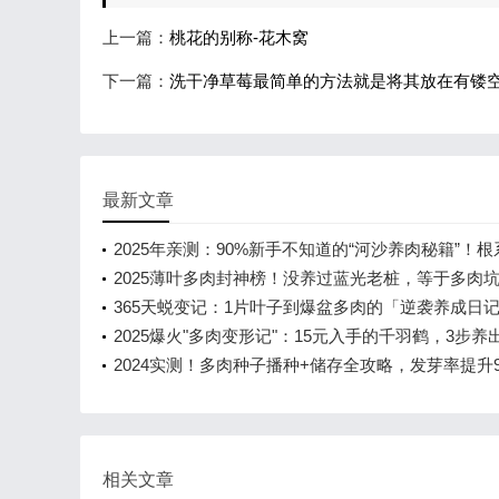
上一篇：
桃花的别称-花木窝
下一篇：
洗干净草莓最简单的方法就是将其放在有镂
最新文章
2025年亲测：90%新手不知道的“河沙养肉秘籍”！
3倍，状态美到流心
2025薄叶多肉封神榜！没养过蓝光老桩，等于多肉
一半
365天蜕变记：1片叶子到爆盆多肉的「逆袭养成日
2025爆火"多肉变形记"：15元入手的千羽鹤，3步养
爆头"神仙颜值！
2024实测！多肉种子播种+储存全攻略，发芽率提升9
新手零失败
相关文章