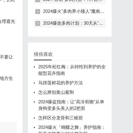
2024爆火"多肉界小矮人"魔南景天：90天养成拇指盆栽的3大秘诀
合理遮光
2024爆改多肉计划：30天从"菜色难民"到"果冻仙仙"的逆袭指南！
猜你喜欢
不要让
2025年松红梅：从特性到养护的全
能型花卉指南
地方生
马蹄莲鲜花的养护方法
怎么辨别黄山紫荆
2024爆盆指南：让"高冷初吻"从单
身狗变多头美人的2把剪
怎样区分龙骨和三棱箭
2024爆火「蝴蝶之舞」养护指南：