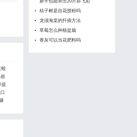
新手也能养出20片群飞彩
桔子树是自花授粉吗
龙须海棠的扦插方法
草莓怎么种植盆栽
香灰可以当花肥料吗
天蜕
小崽
率提
过口
砸