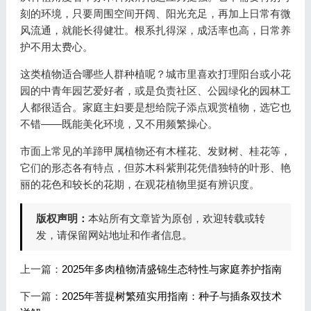
刻的环境，只要周围空间开阔、阳光充足，再加上日常有微
风流通，就能长得健壮。根系扎得深，成活率也高，日常养
护不用太费心。
这类植物适合哪些人群种植呢？城市里喜欢打理阳台或小花
园的中青年园艺爱好者，或是负责社区、公园绿化的园林工
人都很适合。家庭主妇要是想给院子添点观赏植物，选它也
不错——既能美化环境，又不用频繁操心。
市面上常见的羊蹄甲属植物还有木槿花、发财树、桂花等，
它们的形态各有特点，但苏木科紫荆花凭借独特的叶形、艳
丽的花色和较长的花期，在观花植物里挺有辨识度。
版权声明：
本站所有文章皆为原创，欢迎转载或转
发，请保留网站地址和作者信息。
上一篇：
2025年多肉植物清盛锦生态特性与家庭养护指南
下一篇：
2025年菩提树繁殖实用指南：种子与插条双技术