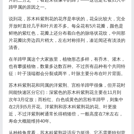
蹄甲属的原因之一。
说到花，苏木科紫荆花的花序是串状的，花朵比较大，完全
开放时直径几乎和叶片差不多。每朵花有5片花瓣，颜色是
鲜艳的紫红色，花瓣上还分布着白色的脉络状花纹，中间那
片花瓣比旁边四片稍大，左右对称排列，凑近闻还有淡淡的
清香。
在羊蹄甲属这个大家族里，植物形态多样，有乔木、灌木，
也有攀援植物，数量多达数百种。不过所有品种有个共同特
征：叶子顶端都会分裂成两半，叶脉主要分布在叶片背面。
苏木科紫荆花和同属的洋紫荆、宫粉羊蹄甲很像，但开花时
间能快速区分它们：深紫色的苏木科紫荆花主要在11月到
次年3月绽放；而粉红、白色或黄色的宫粉羊蹄甲，则集中
在2月到5月开花。洋紫荆和苏木科紫荆花的花、叶更接
近，不过洋紫荆树通常长得稍矮些，一般高度在7米左右，
寿命大概能维持40年。
从种植角度看，苏木科紫荆花适应力挺强。它不需要特别苛