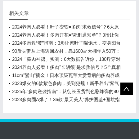
相关文章
2024养肉人必看！叶子变软=多肉"求救信号"？6大原
因+急救方案让你的肉肉秒回血
2024养肉人必看！多肉开花=“死刑通知单”？3招让你
的肉肉死里逃生！
2024多肉救“黄”指南：3步让瘪叶子喝饱水，变身阳台
彩虹小胖子！
90后夫妻从上海逃回农村，靠1600㎡大棚年入50万：
多肉植物的"逆袭致富经"
2024「藏肉神裙」实测：6大数据告诉你，130斤穿对
裙子比100斤还显瘦！
2024养肉人必看！多肉"长胡须"是求救信号？5个真相
让你秒变养护大神
11cm"鸞山"摘金！日本顶级瓦苇大赏背后的多肉养成
秘籍
2023爆火的6款紫色多肉，美到犯规！新手养出"紫气
东来"全攻略
2025年“多肉逆袭指南”：从徒长丑货到色彩炸弹的90
天蜕变计划
2023多肉圈A爆了！36款"景天美人"养护图鉴+避坑指
南，新手也能养出彩虹色