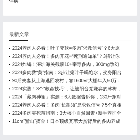
详解
最新文章
2024养肉人必看！叶子变软=多肉"求救信号"？6大原
因+急救方案让你的肉肉秒回血
2024养肉人必看！多肉开花=“死刑通知单”？3招让你
的肉肉死里逃生！
2024炸锅！深圳海关截获10+宗毒多肉，300mg致幻
成分=精神分裂！新手养肉必避的致
2024多肉救“黄”指南：3步让瘪叶子喝饱水，变身阳台
彩虹小胖子！
90后夫妻从上海逃回农村，靠1600㎡大棚年入50万：
多肉植物的"逆袭致富经"
2024实测！3个“救命技巧”，让被阳台党嫌弃的冰梅，
1年爆盆+晒出粉橙包子脸
2024「藏肉神裙」实测：6大数据告诉你，130斤穿对
裙子比100斤还显瘦！
2024养肉人必看！多肉"长胡须"是求救信号？5个真相
让你秒变养护大神
2024多肉零死苗指南：3大核心自然因素+新手养护全
攻略
11cm"鸞山"摘金！日本顶级瓦苇大赏背后的多肉养成
秘籍